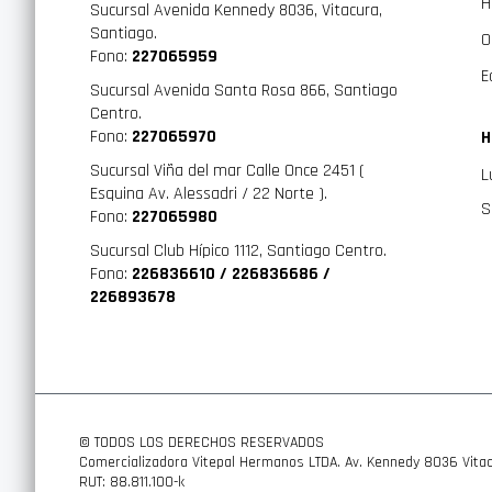
H
Sucursal Avenida Kennedy 8036, Vitacura,
Santiago.
O
Fono:
227065959
E
Sucursal Avenida Santa Rosa 866, Santiago
Centro.
Fono:
227065970
H
Sucursal Viña del mar Calle Once 2451 (
L
Esquina Av. Alessadri / 22 Norte ).
S
Fono:
227065980
Sucursal Club Hípico 1112, Santiago Centro.
Fono:
226836610 / 226836686 /
226893678
© TODOS LOS DERECHOS RESERVADOS
Comercializadora Vitepal Hermanos LTDA. Av. Kennedy 8036 Vitac
RUT: 88.811.100-k