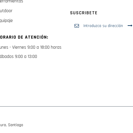
erramientas
utdoor
SUSCRIBETE
quipaje
Inscríbase
a
nuestro
ORARIO DE ATENCIÓN:
boletín
de
unes - Viernes 9:00 a 18:00 horas
noticias:
ábados 9:00 a 13:00
ura, Santiago