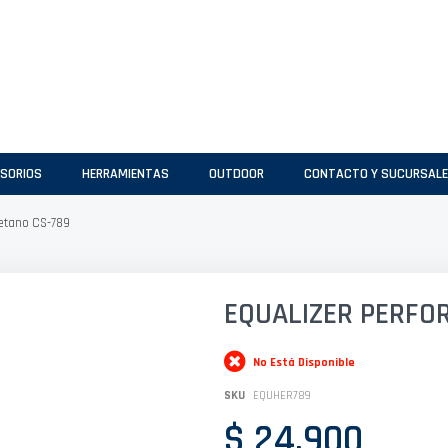
SORIOS
HERRAMIENTAS
OUTDOOR
CONTACTO Y SUCURSAL
retano CS-789
EQUALIZER PERFO
No Está Disponible
SKU
EQUHER789
$ 24.900