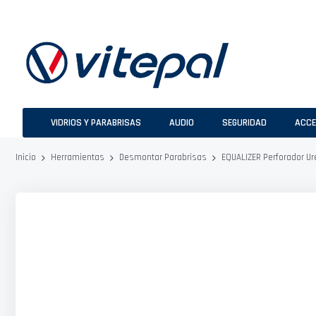
Ir
al
contenido
VIDRIOS Y PARABRISAS
AUDIO
SEGURIDAD
ACCE
EQUALIZER Perforador U
Inicio
Herramientas
Desmontar Parabrisas
Saltar
al
final
de
la
galería
de
imágenes