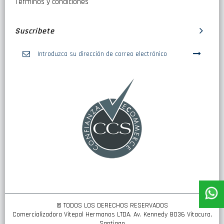
Términos y condiciones
Suscribete
Inscríbase
a
nuestro
boletín
de
noticias:
© TODOS LOS DERECHOS RESERVADOS
Comercializadora Vitepal Hermanos LTDA. Av. Kennedy 8036 Vitacura,
Santiago