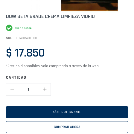
Saltar
DOW BETA BRADE CREMA LIMPIEZA VIDRIO
al
comienzo
Disponible
de
la
SKU
BETABRADE001
galería
de
$ 17.850
imágenes
*Precios disponibles solo comprando a traves de la web
CANTIDAD
AÑADIR AL CARRITO
COMPRAR AHORA