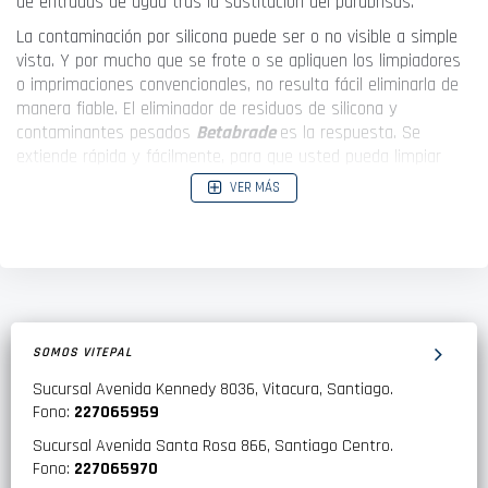
de entradas de agua tras la sustitución del parabrisas.
La contaminación por silicona puede ser o no visible a simple
vista. Y por mucho que se frote o se apliquen los limpiadores
o imprimaciones convencionales, no resulta fácil eliminarla de
manera fiable. El eliminador de residuos de silicona y
contaminantes pesados
Betabrade
es la respuesta. Se
extiende rápida y fácilmente, para que usted pueda limpiar
bien toda la zona de unión con un mínimo esfuerzo y devuelva
VER MÁS
el vehículo de sus clientes con una sustitución de parabrisas
fiable.
Betabrade
es un eliminador de contaminación simple. Como
parte de los sistemas de unión de vidrio Betaseal, Betabrade
es visible, por lo que puede comprobar la correcta aplicación.
La aplicación no se realiza por pulverizado por lo que es más
SOMOS VITEPAL
seguro para el instalador y no dañará o manchará el vidrio.
Sucursal Avenida Kennedy 8036, Vitacura, Santiago.
Fono:
227065959
Sucursal Avenida Santa Rosa 866, Santiago Centro.
Fono:
227065970