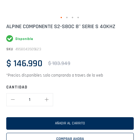
Saltar
ALPINE COMPONENTE S2-S80C 8'' SERIE S 40KHZ
al
comienzo
Disponible
de
la
SKU
4958043505623
galería
de
$ 146.990
imágenes
$ 183.949
*Precios disponibles solo comprando a traves de la web
CANTIDAD
AÑADIR AL CARRITO
COMPRAR AHORA