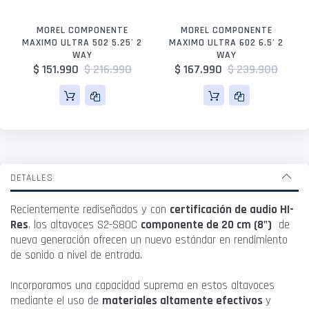
MOREL COMPONENTE
MOREL COMPONENTE
MAXIMO ULTRA 502 5.25' 2
MAXIMO ULTRA 602 6.5' 2
WAY
WAY
$ 151.990
$ 216.990
$ 167.990
$ 239.900
DETALLES
Recientemente rediseñados y con
certificación de audio HI-
Res
, los altavoces S2-S80C
componente de 20 cm (8")
de
nueva generación ofrecen un nuevo estándar en rendimiento
de sonido a nivel de entrada.
Incorporamos una capacidad suprema en estos altavoces
mediante el uso de
materiales altamente efectivos
y