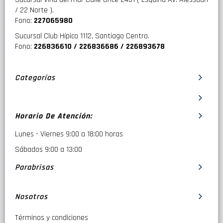
/ 22 Norte ).
Los altavoces de la Serie S
de Alpine están disponibles en
Fono:
227065980
configuraciones coaxiales y de componentes y vienen en una
variedad de tamaños diferentes, como 20 cm, 16,5 cm, 13 cm,
Sucursal Club Hípico 1112, Santiago Centro.
10 cm, 6 x 9 pulgadas y 6 x 8 pulgadas.
Fono:
226836610 / 226836686 / 226893678
Categorías
Horario De Atención:
Lunes - Viernes 9:00 a 18:00 horas
Sábados 9:00 a 13:00
Parabrisas
Nosotros
Términos y condiciones