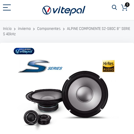
Ir
0
al
contenido
ALPINE COMPONENTE S2-S80C 8'' SERIE
Inicio
invierno
Componentes
S 40kHz
Saltar
al
final
de
la
galería
de
imágenes