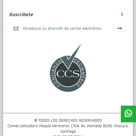
Suscribete
Inscríbase
a
nuestro
boletín
de
noticias:
© TODOS LOS DERECHOS RESERVADOS
Comercializadora Vitepal Hermanos LTDA. Av. Kennedy 8036 Vitacura,
Santiago