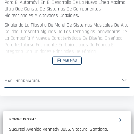
Para El Automóvil En El Desarrollo De La Nueva Línea Maximo
Ultra Que Consta De Sistemas De Componentes
Bidireccionales Y Altavoces Coaxiales.
Siguiendo La Filosofía De Morel De Sistemas Musicales De Alta
Calidad, Presenta Algunas De Las Tecnologías Innovadoras De
La Compañía Y Nuevas Características De Diseño, Diseñado
Para Instalarse Fácilmente En Ubicaciones De Fábrica E
Integrarlo Con Unidades Principales De Fábrica.
Los Controladores Del Sistema De Componentes Maximo Ultra
VER MÁS
De 2 Vías Están Compuestos Por Un Nuevo Tweeter De
Cúpula Suave De 25 Mm (1 ") De Diámetro, Que Emplea La
Tecnología De Bobina De Voz Externa De Morel (Evc ™)
MÁS INFORMACIÓN
Desarrollada Específicamente Para Maximo Ultra.
El Diseño Del Tweeter Establece Nuevos Estándares De
Potencia Manejo Y Baja Distorsión Para Este Nivel De Precio, Al
Tiempo Que Ofrece Una Reproducción De Sonido Musical
Agradable.
SOMOS VITEPAL
Sus Cuatro Opciones De Montaje Hacen Que La Instalación Sea
Sucursal Avenida Kennedy 8036, Vitacura, Santiago.
Sencilla Y Sin Problemas.