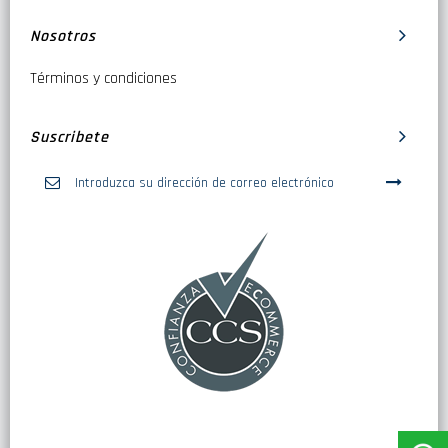
Nosotros
Términos y condiciones
Suscribete
Inscríbase
a
nuestro
boletín
de
noticias: