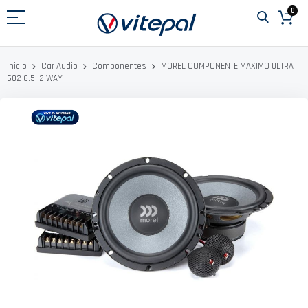
Ir
0
al
contenido
MOREL COMPONENTE MAXIMO ULTRA
Inicio
Car Audio
Componentes
602 6.5' 2 WAY
Saltar
al
final
de
la
galería
de
imágenes