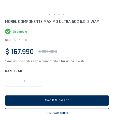
Saltar
MOREL COMPONENTE MAXIMO ULTRA 602 6.5' 2 WAY
al
comienzo
Disponible
de
la
SKU
350172-100
galería
de
$ 167.990
imágenes
$ 239.900
*Precios disponibles solo comprando a traves de la web
CANTIDAD
AÑADIR AL CARRITO
COMPRAR AHORA