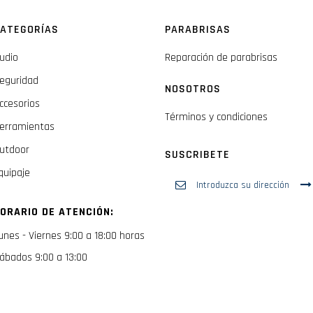
ATEGORÍAS
PARABRISAS
udio
Reparación de parabrisas
eguridad
NOSOTROS
ccesorios
Términos y condiciones
erramientas
utdoor
SUSCRIBETE
quipaje
Inscríbase
a
nuestro
ORARIO DE ATENCIÓN:
boletín
de
unes - Viernes 9:00 a 18:00 horas
noticias:
ábados 9:00 a 13:00