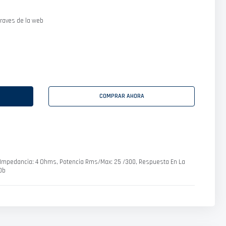
raves de la web
COMPRAR AHORA
 Impedancia: 4 Ohms, Potencia Rms/Max: 25 /300, Respuesta En La
Db