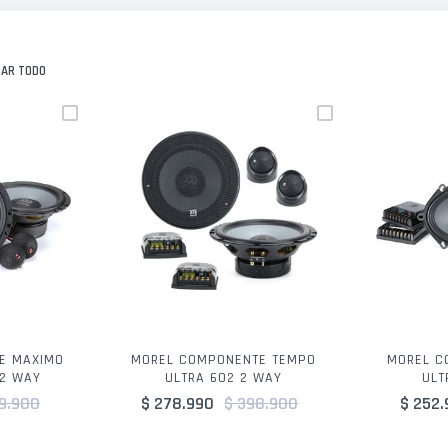
NAR TODO
E MAXIMO
MOREL COMPONENTE TEMPO
MOREL C
 2 WAY
ULTRA 602 2 WAY
ULT
9.900
$ 278.990
$ 398.900
$ 252