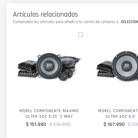
galería
de
Artículos relacionados
imágenes
Comprueba los artículos para añadir a tu carrito de compras o
SELECCIO
MOREL COMPONENTE MAXIMO
MOREL COMPONENT
ULTRA 502 5.25' 2 WAY
ULTRA 602 6.5'
$ 151.990
$ 216.990
$ 167.990
$ 23