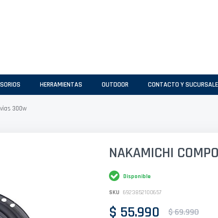
SORIOS
HERRAMIENTAS
OUTDOOR
CONTACTO Y SUCURSAL
vias 300w
NAKAMICHI COMPO
Disponible
SKU
6923852100657
$ 55.990
$ 69.990