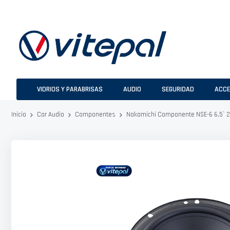
Ir
al
contenido
VIDRIOS Y PARABRISAS
AUDIO
SEGURIDAD
ACCE
Nakamichi Componente NSE-6 6,5` 2
Inicio
Car Audio
Componentes
Saltar
al
final
de
la
galería
de
imágenes