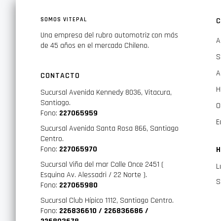
SOMOS VITEPAL
C
Una empresa del rubro automotriz con más
A
de 45 años en el mercado Chileno.
S
A
CONTACTO
H
Sucursal Avenida Kennedy 8036, Vitacura,
Santiago.
O
Fono:
227065959
E
Sucursal Avenida Santa Rosa 866, Santiago
Centro.
Fono:
227065970
H
Sucursal Viña del mar Calle Once 2451 (
L
Esquina Av. Alessadri / 22 Norte ).
S
Fono:
227065980
Sucursal Club Hípico 1112, Santiago Centro.
Fono:
226836610 / 226836686 /