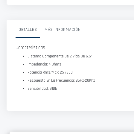
DETALLES
MÁS INFORMACIÓN
Caracteristicas
Sistema Componente De 2 Vias De 6.5”
Impedancia: 4 Ohms
Potencia Rms/Max: 25 /300
Respuesta En La Frecuencia: 85Hz-20Khz
Sensibilidad: 91Db