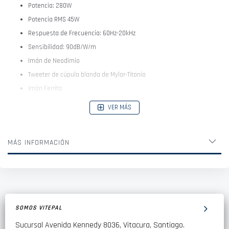
Potencia: 280W
Potencia RMS 45W
Respuesta de Frecuencia: 60Hz-20kHz
Sensibilidad: 90dB/W/m
Imán de Neodimio
Tweeter de cúpula blanda de Mylar-Titanio
Imán Ferrita
Cono de pulpa de fibra natural
VER MÁS
Espuma de polímero
MÁS INFORMACIÓN
SOMOS VITEPAL
Sucursal Avenida Kennedy 8036, Vitacura, Santiago.