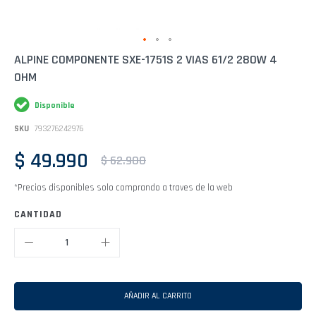
Saltar
ALPINE COMPONENTE SXE-1751S 2 VIAS 61/2 280W 4
al
OHM
comienzo
de
la
Disponible
galería
de
SKU
793276242976
imágenes
$ 49.990
$ 62.900
*Precios disponibles solo comprando a traves de la web
CANTIDAD
AÑADIR AL CARRITO