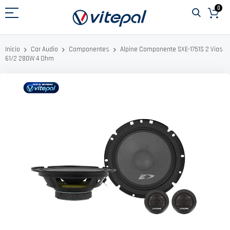
Ir
0
al
contenido
Alpine Componente SXE-1751S 2 Vias
Inicio
Car Audio
Componentes
61/2 280W 4 Ohm
Saltar
al
final
de
la
galería
de
imágenes