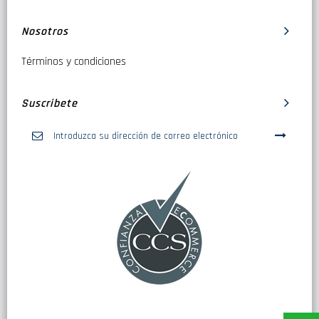
Nosotros
Términos y condiciones
Suscribete
Inscríbase
a
nuestro
boletín
de
noticias: