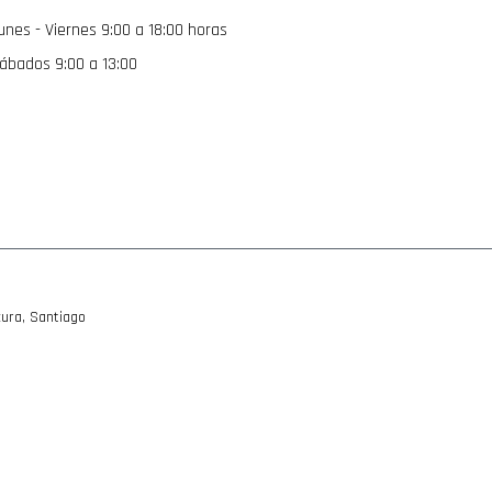
de
unes - Viernes 9:00 a 18:00 horas
noticias:
ábados 9:00 a 13:00
ura, Santiago
 Ski Carrier Adapter 694-8