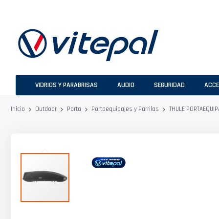
Ir
al
contenido
VIDRIOS Y PARABRISAS
AUDIO
SEGURIDAD
ACCE
THULE PORTAEQUIP
Inicio
Outdoor
Porta
Portaequipajes y Parrilas
Saltar
al
final
de
la
galería
de
imágenes