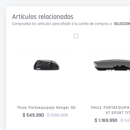
galería
de
imágenes
Artículos relacionados
Comprueba los artículos para añadir a tu carrito de compras o
SELECCIO
Thule Portaequipaje Ranger 90
THULE PORTAEQUIPA
XT SPORT TI
$ 545.990
$ 606.305
$ 1.169.990
$ 1.