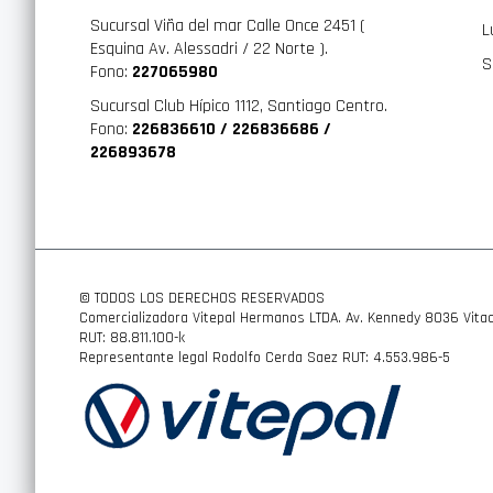
Dimensiones internas 177 x 73 x 41 cm
Sucursal Viña del mar Calle Once 2451 (
L
Altura del travesaño 43 cm
Esquina Av. Alessadri / 22 Norte ).
S
Capacidad de carga 75 kg
Fono:
227065980
Sistema de montaje PowerClick
Sucursal Club Hípico 1112, Santiago Centro.
Fono:
226836610 / 226836686 /
Peso 18.7 kg
226893678
Sistema de cierre Central lock
Candados incluidos ✓
Compatible con el sistema One Key ✓
Capacidad de carga de esquís (pares) 5-7
© TODOS LOS DERECHOS RESERVADOS
Capacidad de carga de snowboards 3-5
Comercializadora Vitepal Hermanos LTDA. Av. Kennedy 8036 Vitac
RUT: 88.811.100-k
Largo máximo de los esquís 175 cm
Representante legal Rodolfo Cerda Saez RUT: 4.553.986-5
Soporte para esquís ✓ Se requiere adaptador: Thule Box
Color Black Matte
Se ajusta a Thule WingBar Evo ✓