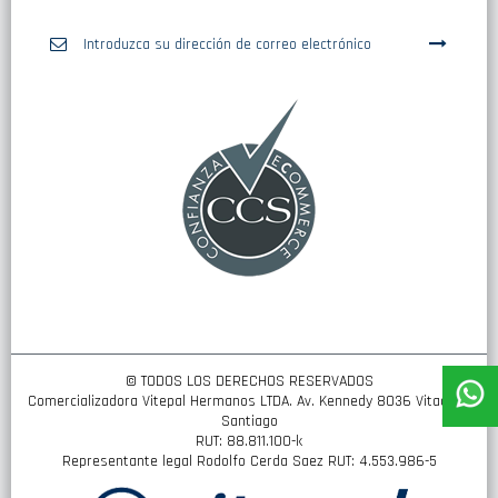
Inscríbase
a
nuestro
boletín
de
noticias:
© TODOS LOS DERECHOS RESERVADOS
Comercializadora Vitepal Hermanos LTDA. Av. Kennedy 8036 Vitacura,
Santiago
RUT: 88.811.100-k
Representante legal Rodolfo Cerda Saez RUT: 4.553.986-5