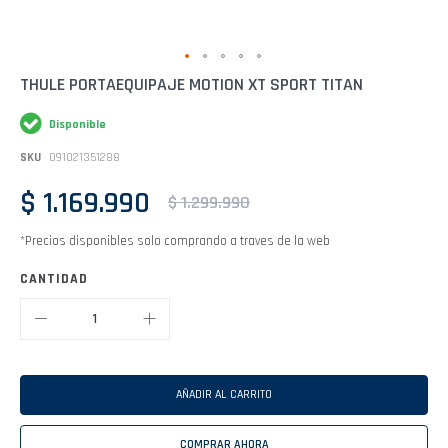
Saltar
THULE PORTAEQUIPAJE MOTION XT SPORT TITAN
al
comienzo
Disponible
de
la
SKU
091021351288
galería
de
$ 1.169.990
imágenes
$ 1.299.990
*Precios disponibles solo comprando a traves de la web
CANTIDAD
AÑADIR AL CARRITO
COMPRAR AHORA