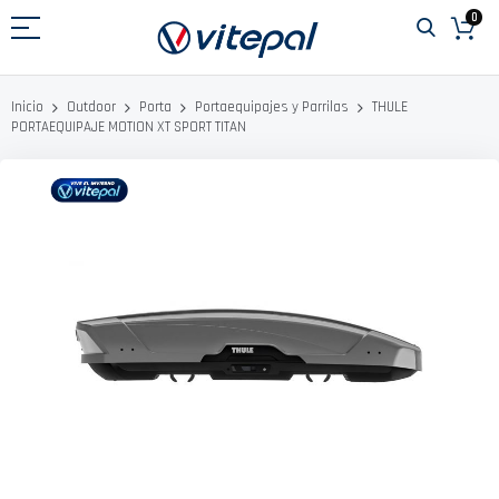
Ir
0
al
contenido
THULE
Inicio
Outdoor
Porta
Portaequipajes y Parrilas
PORTAEQUIPAJE MOTION XT SPORT TITAN
Saltar
al
final
de
la
galería
de
imágenes