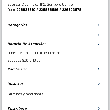
Sucursal Club Hípico 1112, Santiago Centro.
Compatible con el sistema One Key ✓
Fono:
226836610 / 226836686 / 226893678
Capacidad de carga de esquís (pares) 3-5
Capacidad de carga de snowboards 3-4
Categorías
Largo máximo de los esquís 175 cm
Soporte para esquís ✓ Se requiere adaptador: Thule Box
Ski Carrier Adapter 694-6
Horario De Atención:
Color Titan Glossy
Lunes - Viernes 9:00 a 18:00 horas
Se ajusta a Thule WingBar Evo ✓
Sábados 9:00 a 13:00
Se ajusta a Thule WingBar ✓
Parabrisas
Se ajusta a Thule SquareBar ✓
Se ajusta a Thule SlideBar ✓ Se requiere adaptador:
Nosotros
Thule T-track Adapter 697-6
Términos y condiciones
Suscribete