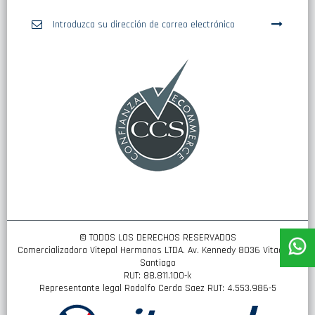
Inscríbase
a
nuestro
boletín
de
noticias:
© TODOS LOS DERECHOS RESERVADOS
Comercializadora Vitepal Hermanos LTDA. Av. Kennedy 8036 Vitacura,
Santiago
RUT: 88.811.100-k
Representante legal Rodolfo Cerda Saez RUT: 4.553.986-5