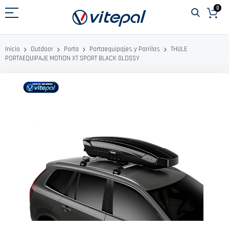
Ir
0
al
contenido
THULE
Inicio
Outdoor
Porta
Portaequipajes y Parrilas
PORTAEQUIPAJE MOTION XT SPORT BLACK GLOSSY
Saltar
al
final
de
la
galería
de
imágenes