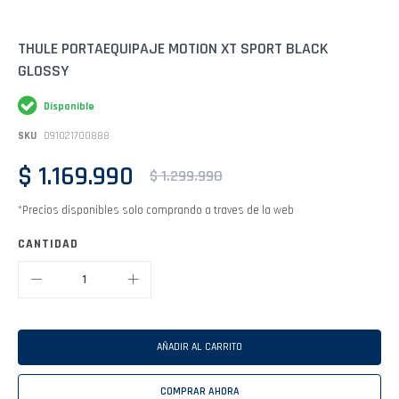
Saltar
THULE PORTAEQUIPAJE MOTION XT SPORT BLACK
al
GLOSSY
comienzo
de
la
Disponible
galería
de
SKU
091021700888
imágenes
$ 1.169.990
$ 1.299.990
*Precios disponibles solo comprando a traves de la web
CANTIDAD
AÑADIR AL CARRITO
COMPRAR AHORA