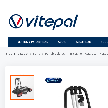
Ir
al
contenido
VIDRIOS Y PARABRISAS
AUDIO
SEGURIDAD
ACCE
THULE PORTABICICLETA VEL
Inicio
Outdoor
Porta
Portabicicletas
Saltar
al
final
de
la
galería
de
imágenes