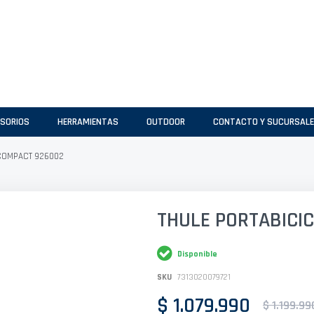
SORIOS
HERRAMIENTAS
OUTDOOR
CONTACTO Y SUCURSAL
OCOMPACT 926002
THULE PORTABICI
Disponible
SKU
7313020079721
$ 1.079.990
$ 1.199.99