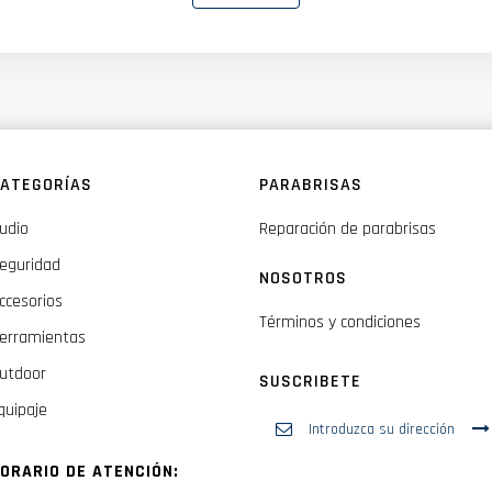
ATEGORÍAS
PARABRISAS
udio
Reparación de parabrisas
eguridad
NOSOTROS
ccesorios
Términos y condiciones
erramientas
es
utdoor
SUSCRIBETE
quipaje
Inscríbase
a
nuestro
ORARIO DE ATENCIÓN:
boletín
apter
de