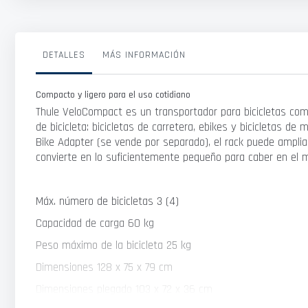
DETALLES
MÁS INFORMACIÓN
Compacto y ligero para el uso cotidiano
Thule VeloCompact es un transportador para bicicletas compa
de bicicleta: bicicletas de carretera, ebikes y bicicletas 
Bike Adapter (se vende por separado), el rack puede ampliar
convierte en lo suficientemente pequeño para caber en el m
Máx. número de bicicletas 3 (4)
Capacidad de carga 60 kg
Peso máximo de la bicicleta 25 kg
Dimensiones 128 x 75 x 79 cm
Dimensiones plegado 103 x 72 x 36 cm