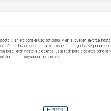
cto y legiero para el uso cotidiano, y en él pueden llevarse hasta c
de montaña. Incluso cuando las bicicletas están cargadas se puede a
se para llevar hasta 4 bicicletas. Este rack para bicicletas para l
aletero de la mayoría de los coches.
VER MÁS