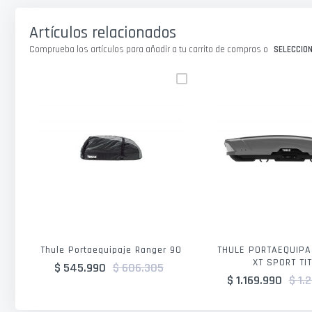
galería
de
Artículos relacionados
imágenes
Comprueba los artículos para añadir a tu carrito de compras o
SELECCIO
Thule Portaequipaje Ranger 90
THULE PORTAEQUIPA
XT SPORT TI
$ 545.990
$ 606.305
$ 1.169.990
$ 1.