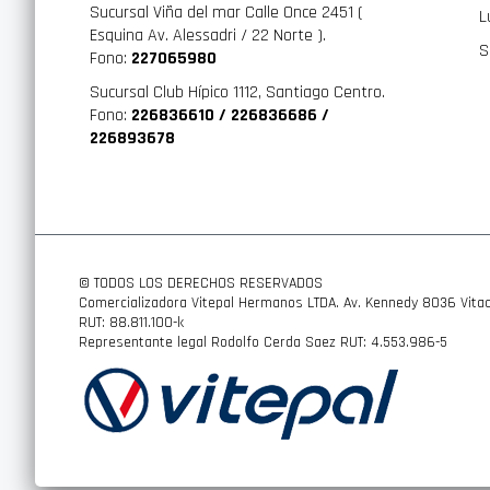
Sucursal Viña del mar Calle Once 2451 (
L
Luces traseras
Esquina Av. Alessadri / 22 Norte ).
S
Conector de alimentación 13-pin
Fono:
227065980
Compatible con el sistema One Key
Sucursal Club Hípico 1112, Santiago Centro.
Fono:
226836610 / 226836686 /
Bloquea el portabicicletas al automóvil
226893678
Color Black/Aluminum
Número de modelo 926002
© TODOS LOS DERECHOS RESERVADOS
Comercializadora Vitepal Hermanos LTDA. Av. Kennedy 8036 Vitac
RUT: 88.811.100-k
Representante legal Rodolfo Cerda Saez RUT: 4.553.986-5