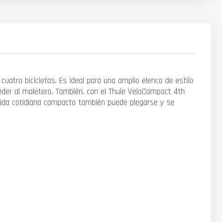
uatro bicicletas. Es ideal para una amplio elenco de estilo
cceder al maletero. También, con el Thule VeloCompact 4th
a vida cotidiana compacto también puede plegarse y se