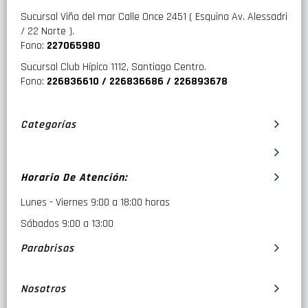
Número
2
Sucursal Viña del mar Calle Once 2451 ( Esquina Av. Alessadri
máximo de
/ 22 Norte ).
bicicletas
Fono:
227065980
Capacidad
59 kg
Sucursal Club Hípico 1112, Santiago Centro.
de carga
Fono:
226836610 / 226836686 / 226893678
Peso
29 kg
máximo de
Categorías
la bicicleta
Dimensiones
123 x 64 x 67 cm
Horario De Atención:
Dimensiones
79 x 30 x 66 cm
Lunes - Viernes 9:00 a 18:00 horas
plegado
Sábados 9:00 a 13:00
peso
20 kg
Parabrisas
Ancho de
3 pulgadas (con
rueda
Thule XXL Fatbike Wheel Straps,
máximo
4,7 pulgadas)
Nosotros