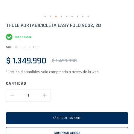
Saltar
THULE PORTABICICLETA EASY FOLD 9032, 2B
al
comienzo
Disponible
de
la
SKU
7313020063638
galería
de
$ 1.349.990
imágenes
$ 1.499.990
*Precios disponibles solo comprando a traves de la web
CANTIDAD
AÑADIR AL CARRITO
COMPRAR AHORA