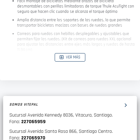
Fácil montaje de bicicletas mediante brazos de bicicleta
desmontables con perillas limitadoras de torque Thule AcuTight con
seguro que hacen clic cuando se alcanza el torque óptimo
Amplia distancia entre los soportes de las ruedas, lo que permite
transportar bicicletas macizas con bases de ruedas grandes
Correas para ruedas con hebillas desplegables y ajustables que
permiten fijar las ruedas. (Kit de correas para ruedas XXL opcional
para ajustar las distancias entre ejes más largos y ruedas de hasta
11,94 cm)
VER MÁS
La inclinación inteligente del pedal ofrece un acceso fácil a la
cajuela incluso con bicicletas montadas
Transporte ergonómico del portabicicletas gracias a la manija de
transporte y a las ruedas de transporte integradas
La rampa de carga para bicicleta plegable se integra al soporte para
obtener un almacenamiento conveniente (incluida)
Asegura tus bicicletas al portabicicletas y este al enganche (se
SOMOS VITEPAL
incluyen las trabas)
Sucursal Avenida Kennedy 8036, Vitacura, Santiago.
Fono:
227065959
Especificaciones técnicas
Sucursal Avenida Santa Rosa 866, Santiago Centro.
Fono:
227065970