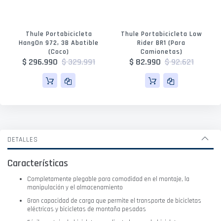
Thule Portabicicleta
Thule Portabicicleta Low
HangOn 972, 3B Abatible
Rider BR1 (para
(coco)
Camionetas)
$ 296.990
$ 329.991
$ 82.990
$ 92.621
DETALLES
Características
Completamente plegable para comodidad en el montaje, la
manipulación y el almacenamiento
Gran capacidad de carga que permite el transporte de bicicletas
eléctricas y bicicletas de montaña pesadas