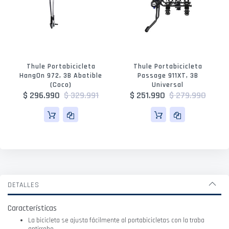
Thule Portabicicleta
Thule Portabicicleta
HangOn 972, 3B Abatible
Passage 911XT, 3B
(coco)
Universal
$ 296.990
$ 329.991
$ 251.990
$ 279.990
DETALLES
Características
La bicicleta se ajusta fácilmente al portabicicletas con la traba
antirrobo