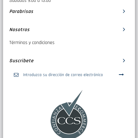
Sábados 9:00 a 13:00
Parabrisas
Nosotros
Términos y condiciones
Suscribete
Inscríbase
a
nuestro
boletín
de
noticias: