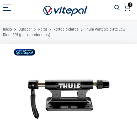
Ir
0
al
contenido
Thule Portabicicleta Low
Inicio
Outdoor
Porta
Portabicicletas
Rider BR1 (para camionetas)
Saltar
al
final
de
la
galería
de
imágenes