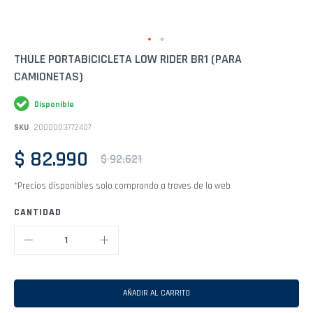
Saltar
THULE PORTABICICLETA LOW RIDER BR1 (PARA
al
CAMIONETAS)
comienzo
de
la
Disponible
galería
de
SKU
2000003772407
imágenes
$ 82.990
$ 92.621
*Precios disponibles solo comprando a traves de la web
CANTIDAD
AÑADIR AL CARRITO