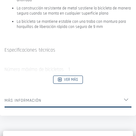
La construcción resistente de metal sostiene la bicicleta de manera
segura cuando se monta en cualquier superficie plana
La bicicleta se mantiene estable con una traba con montura para
horquillas de liberación rápida con seguro de 9 mm
Especificaciones técnicas
Número máximo de bicicletas 1
Peso 0.5 kg
VER MÁS
Compatible con el sistema One Key ✓
Compatible con cuadros de carbono ✓
MÁS INFORMACIÓN
Con seguro para fijar la bicicleta al soporte ✓ Se requiere
adaptador