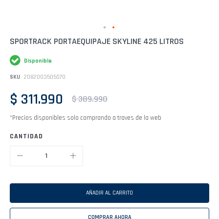
Saltar
SPORTRACK PORTAEQUIPAJE SKYLINE 425 LITROS
al
comienzo
Disponible
de
la
SKU
2082003505070
galería
de
$ 311.990
imágenes
$ 389.990
*Precios disponibles solo comprando a traves de la web
CANTIDAD
AÑADIR AL CARRITO
COMPRAR AHORA