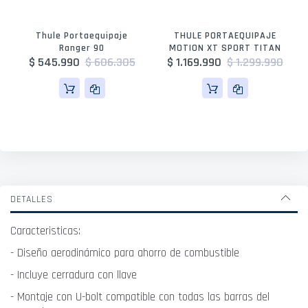
Thule Portaequipaje
THULE PORTAEQUIPAJE
Ranger 90
MOTION XT SPORT TITAN
$ 545.990
$ 606.305
$ 1.169.990
$ 1.299.990
DETALLES
Caracteristicas:
- Diseño aerodinámico para ahorro de combustible
- Incluye cerradura con llave
- Montaje con U-bolt compatible con todas las barras del