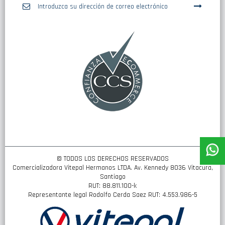
Inscríbase
a
nuestro
boletín
de
noticias:
© TODOS LOS DERECHOS RESERVADOS
Comercializadora Vitepal Hermanos LTDA. Av. Kennedy 8036 Vitacura,
Santiago
RUT: 88.811.100-k
Representante legal Rodolfo Cerda Saez RUT: 4.553.986-5