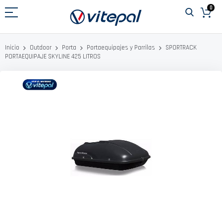
Ir
0
al
contenido
SPORTRACK
Inicio
Outdoor
Porta
Portaequipajes y Parrilas
PORTAEQUIPAJE SKYLINE 425 LITROS
Saltar
al
final
de
la
galería
de
imágenes