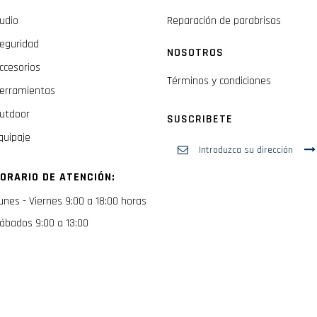
udio
Reparación de parabrisas
eguridad
NOSOTROS
ccesorios
Términos y condiciones
erramientas
utdoor
SUSCRIBETE
quipaje
Inscríbase
a
nuestro
ORARIO DE ATENCIÓN:
boletín
de
unes - Viernes 9:00 a 18:00 horas
noticias:
ábados 9:00 a 13:00