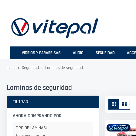
Ir
al
contenido
VIDRIOS Y PARABRISAS
AUDIO
SEGURIDAD
ACCE
Laminas de seguridad
Inicio
Seguridad
Laminas de seguridad
Ver
FILTRAR
Parrilla
Lista
como
AHORA COMPRANDO POR
TIPO DE LAMINAS