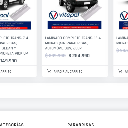
LETO TRANS. 7-4
LAMINADO COMPLETO TRANS. 12-4
LAMIN
ARABRISAS)
MICRAS (SIN PARABRISAS)
MICRAS
O SEDAN Y
AUTOMÓVIL SUV, JEEP
$ 99.
IONETA PICK UP
$ 339.990
$ 254.990
 149.990
CARRITO
AÑADIR AL CARRITO
A
ATEGORÍAS
PARABRISAS