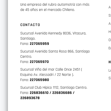
Una empresa del rubro automotriz con más
A
de 45 años en el mercado Chileno.
S
A
CONTACTO
H
Sucursal Avenida Kennedy 8036, Vitacura,
Santiago.
O
Fono:
227065959
E
Sucursal Avenida Santa Rosa 866, Santiago
Centro.
Fono:
227065970
H
Sucursal Viña del mar Calle Once 2451 (
L
Esquina Av. Alessadri / 22 Norte ).
S
Fono:
227065980
Sucursal Club Hípico 1112, Santiago Centro.
Fono:
226836610 / 226836686 /
226893678