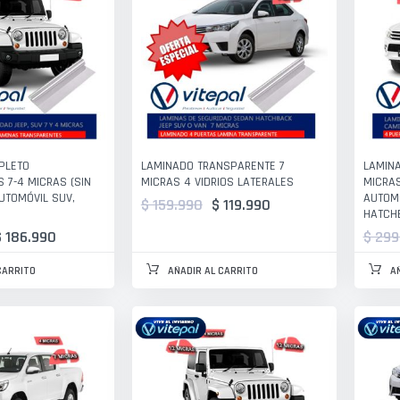
PLETO
LAMINADO TRANSPARENTE 7
LAMINA
 7-4 MICRAS (SIN
MICRAS 4 VIDRIOS LATERALES
MICRAS
UTOMÓVIL SUV,
AUTOMÓ
$ 159.990
$ 119.990
HATCH
$ 186.990
$ 299
CARRITO
AÑADIR AL CARRITO
A