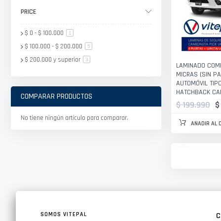
PRICE
$ 0
-
$ 100.000
artículo
1
$ 100.000
-
$ 200.000
artículo
5
$ 200.000
y superior
artículo
3
LAMINADO COMP
MICRAS (SIN P
AUTOMÓVIL TIP
HATCHBACK CAM
COMPARAR PRODUCTOS
$ 199.990
$
No tiene ningún artículo para comparar.
AÑADIR AL 
SOMOS VITEPAL
C