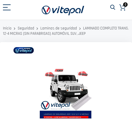
Ir
0
al
contenido
LAMINADO COMPLETO TRANS.
Inicio
Seguridad
Laminas de seguridad
12-4 MICRAS (SIN PARABRISAS) AUTOMÓVIL SUV, JEEP
Saltar
al
final
de
la
galería
de
imágenes