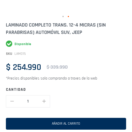
Saltar
LAMINADO COMPLETO TRANS. 12-4 MICRAS (SIN
al
PARABRISAS) AUTOMÓVIL SUV, JEEP
comienzo
de
la
Disponible
galería
de
SKU
LAM015
imágenes
$ 254.990
$ 339.990
*Precios disponibles solo comprando a traves de la web
CANTIDAD
AÑADIR AL CARRITO