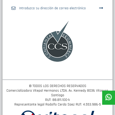
Inscríbase
a
nuestro
boletín
de
noticias:
© TODOS LOS DERECHOS RESERVADOS
Comercializadora Vitepal Hermanos LTDA. Av. Kennedy 8036 Vitacura,
Santiago
RUT: 88.811.100-k
Representante legal Rodolfo Cerda Saez RUT: 4.553.986-5