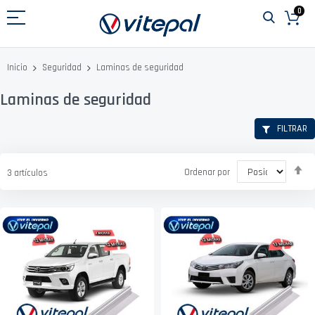
Ir
0
al
contenido
Laminas de seguridad
Inicio
Seguridad
Laminas de seguridad
FILTRAR
Fi
Ordenar por
3
artículos
D
D