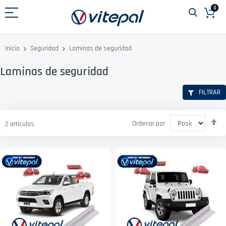
Ir
0
al
contenido
Laminas de seguridad
Inicio
Seguridad
Laminas de seguridad
FILTRAR
Fi
Ordenar por
2
artículos
D
D