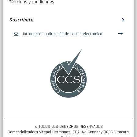
Términos y condiciones
Suscribete
Inscríbase
a
nuestro
boletín
de
noticias:
© TODOS LOS DERECHOS RESERVADOS
Comercializadora Vitepal Hermanos LTDA. Av. Kennedy 8036 Vitacura,