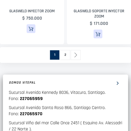
GLASWELD INYECTOR ZOOM
GLASWELD SOPORTE INYECTOR
ZOOM
$ 750.000
$ 171.000
Página
Actualmente estás leyendo página
Página
Página
Siguiente
1
2
SOMOS VITEPAL
Sucursal Avenida Kennedy 8036, Vitacura, Santiago.
Fono:
227065959
Sucursal Avenida Santa Rosa 866, Santiago Centro.
Fono:
227065970
Sucursal Viña del mar Calle Once 2451 ( Esquina Av. Alessadri
/ 22 Norte ).