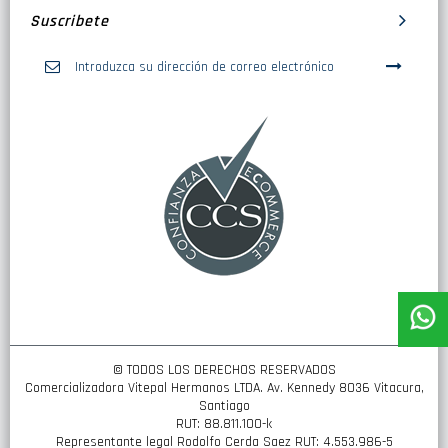
Suscribete
Inscríbase
a
nuestro
boletín
de
noticias:
© TODOS LOS DERECHOS RESERVADOS
Comercializadora Vitepal Hermanos LTDA. Av. Kennedy 8036 Vitacura,
Santiago
RUT: 88.811.100-k
Representante legal Rodolfo Cerda Saez RUT: 4.553.986-5