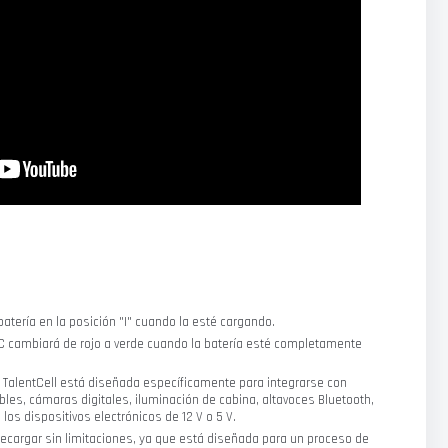
 batería en la posición "I" cuando la esté cargando.
CC cambiará de rojo a verde cuando la batería esté completamente
io TalentCell está diseñada específicamente para integrarse con
ibles, cámaras digitales, iluminación de cabina, altavoces Bluetooth,
 los dispositivos electrónicos de 12 V o 5 V.
 recargar sin limitaciones, ya que está diseñada para un proceso de