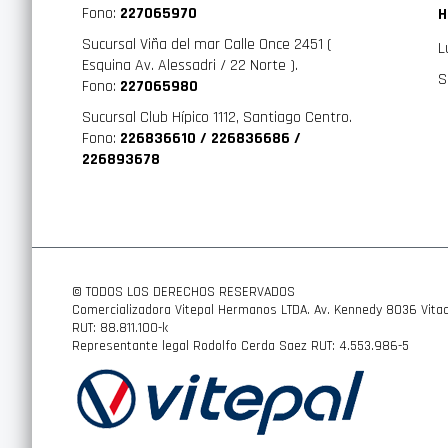
Fono:
227065970
H
Sucursal Viña del mar Calle Once 2451 (
L
Esquina Av. Alessadri / 22 Norte ).
S
Fono:
227065980
Sucursal Club Hípico 1112, Santiago Centro.
Fono:
226836610 / 226836686 /
226893678
© TODOS LOS DERECHOS RESERVADOS
Comercializadora Vitepal Hermanos LTDA. Av. Kennedy 8036 Vitac
RUT: 88.811.100-k
Representante legal Rodolfo Cerda Saez RUT: 4.553.986-5