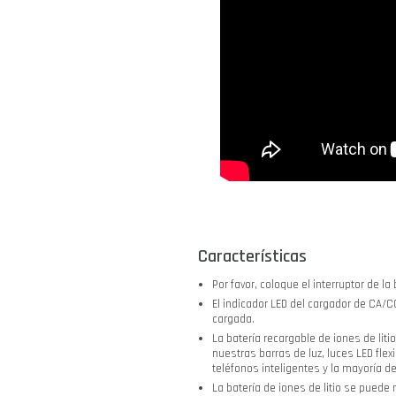
Características
Por favor, coloque el interruptor de la
El indicador LED del cargador de CA/
cargada.
La batería recargable de iones de lit
nuestras barras de luz, luces LED flex
teléfonos inteligentes y la mayoría de
La batería de iones de litio se puede