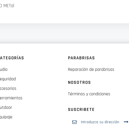
O METal
ATEGORÍAS
PARABRISAS
udio
Reparación de parabrisas
eguridad
NOSOTROS
ccesorios
Términos y condiciones
erramientas
utdoor
SUSCRIBETE
quipaje
Inscríbase
a
nuestro