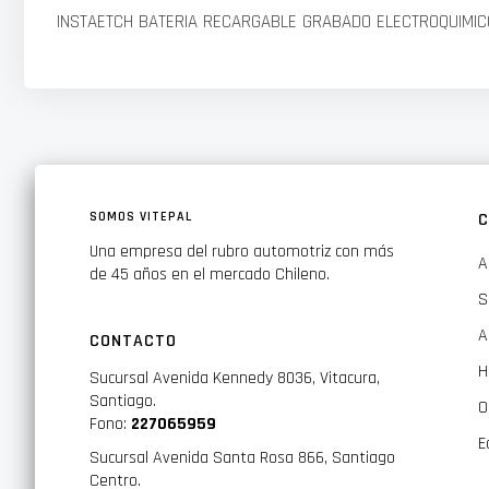
INSTAETCH BATERIA RECARGABLE GRABADO ELECTROQUIMIC
SOMOS VITEPAL
C
Una empresa del rubro automotriz con más
A
de 45 años en el mercado Chileno.
S
A
CONTACTO
H
Sucursal Avenida Kennedy 8036, Vitacura,
Santiago.
O
Fono:
227065959
E
Sucursal Avenida Santa Rosa 866, Santiago
Centro.