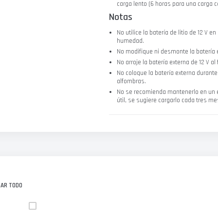
carga lento (6 horas para una carga 
Notas
No utilice la batería de litio de 12 V
humedad.
No modifique ni desmonte la batería 
No arroje la batería externa de 12 V al
No coloque la batería externa durant
alfombras.
No se recomienda mantenerlo en un es
útil, se sugiere cargarlo cada tres 
NAR TODO