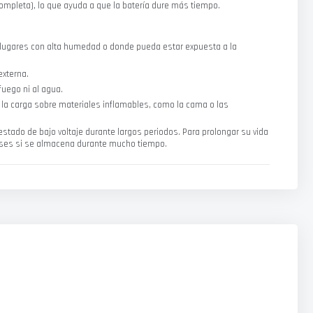
completa), lo que ayuda a que la batería dure más tiempo.
 en lugares con alta humedad o donde pueda estar expuesta a la
externa.
 fuego ni al agua.
e la carga sobre materiales inflamables, como la cama o las
tado de bajo voltaje durante largos periodos. Para prolongar su vida
meses si se almacena durante mucho tiempo.