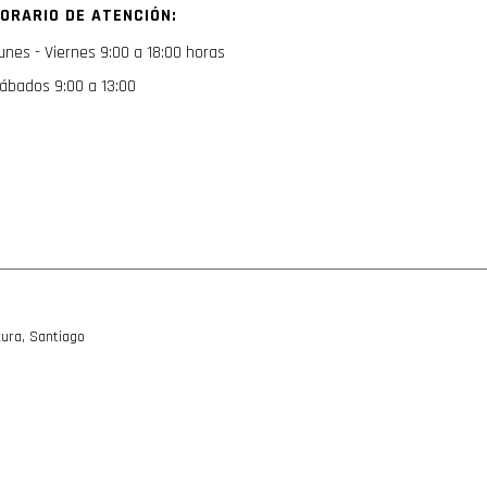
ORARIO DE ATENCIÓN:
boletín
de
unes - Viernes 9:00 a 18:00 horas
noticias:
ábados 9:00 a 13:00
ura, Santiago