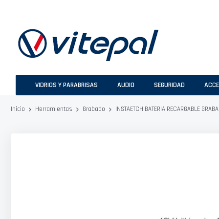
Ir
al
contenido
VIDRIOS Y PARABRISAS
AUDIO
SEGURIDAD
ACCE
INSTAETCH BATERIA RECARGABLE GRABA
Inicio
Herramientas
Grabado
Saltar
al
final
de
la
galería
de
imágenes