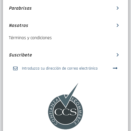
Parabrisas
Nosotros
Términos y condiciones
Suscribete
Inscríbase
a
nuestro
boletín
de
noticias: