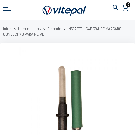
Ir
0
al
contenido
INSTAETCH CABEZAL DE MARCADO
Inicio
Herramientas
Grabado
CONDUCTIVO PARA METAL
Saltar
al
final
de
la
galería
de
imágenes