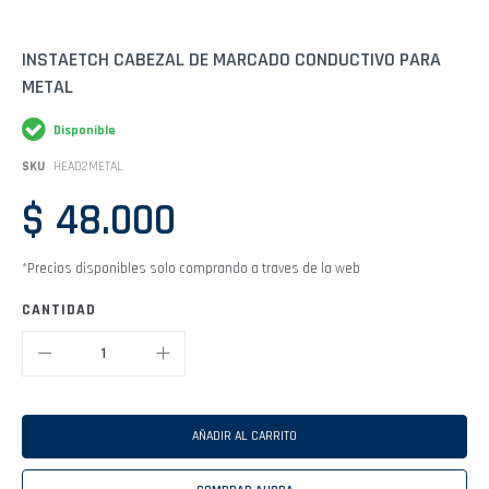
Saltar
INSTAETCH CABEZAL DE MARCADO CONDUCTIVO PARA
al
METAL
comienzo
de
la
Disponible
galería
de
SKU
HEAD2METAL
imágenes
$ 48.000
*Precios disponibles solo comprando a traves de la web
CANTIDAD
AÑADIR AL CARRITO