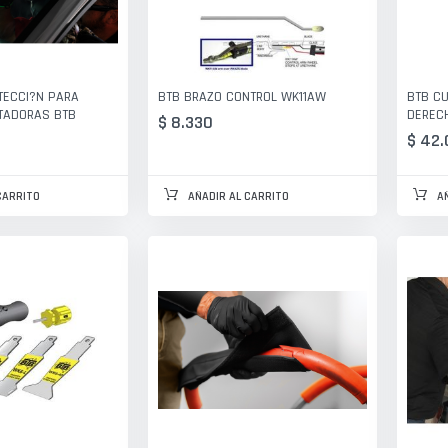
TECCI?N PARA
BTB BRAZO CONTROL WK11AW
BTB C
TADORAS BTB
DEREC
$ 8.330
$ 42
CARRITO
AÑADIR AL CARRITO
A