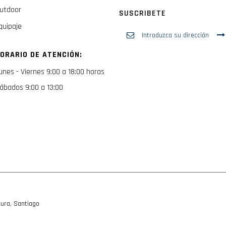
utdoor
SUSCRIBETE
quipaje
Inscríbase
a
nuestro
ORARIO DE ATENCIÓN:
boletín
de
unes - Viernes 9:00 a 18:00 horas
noticias:
ábados 9:00 a 13:00
ura, Santiago