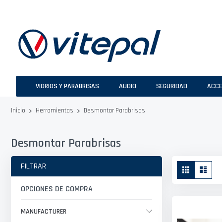
Ir
al
contenido
VIDRIOS Y PARABRISAS
AUDIO
SEGURIDAD
ACCE
Desmontar Parabrisas
Inicio
Herramientas
Desmontar Parabrisas
Ver
FILTRAR
Parrilla
Lista
como
OPCIONES DE COMPRA
MANUFACTURER