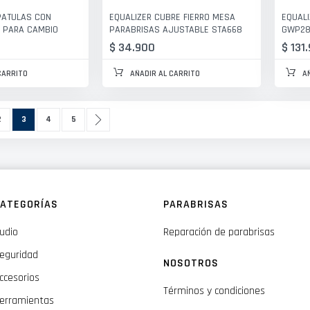
PATULAS CON
EQUALIZER CUBRE FIERRO MESA
EQUALI
 PARA CAMBIO
PARABRISAS AJUSTABLE STA668
GWP28
$ 34.900
$ 131
CARRITO
AÑADIR AL CARRITO
A
ágina
Actualmente estás leyendo página
Página
Página
Página
Siguiente
2
3
4
5
ATEGORÍAS
PARABRISAS
udio
Reparación de parabrisas
eguridad
NOSOTROS
ccesorios
Términos y condiciones
erramientas