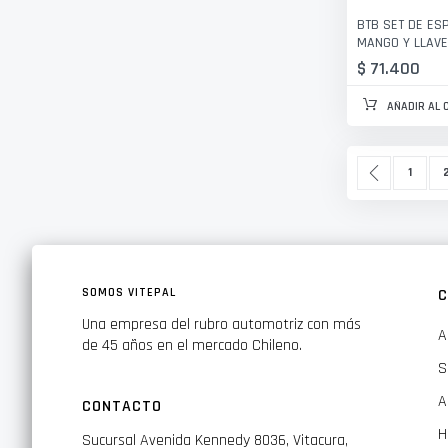
BTB SET DE ES
MANGO Y LLAVE
$ 71.400
AÑADIR AL 
Página
Página
Anterior
Página
P
1
SOMOS VITEPAL
C
Una empresa del rubro automotriz con más
A
de 45 años en el mercado Chileno.
S
A
CONTACTO
H
Sucursal Avenida Kennedy 8036, Vitacura,