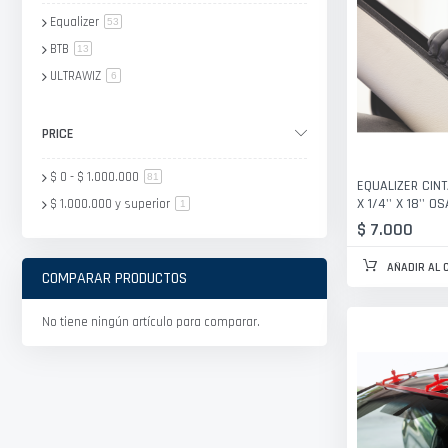
Equalizer
artículo
53
BTB
artículo
13
ULTRAWIZ
artículo
6
PRICE
$ 0
-
$ 1.000.000
artículo
81
EQUALIZER CINT
X 1/4'' X 18'' 
$ 1.000.000
y superior
artículo
1
$ 7.000
AÑADIR AL 
COMPARAR PRODUCTOS
No tiene ningún artículo para comparar.