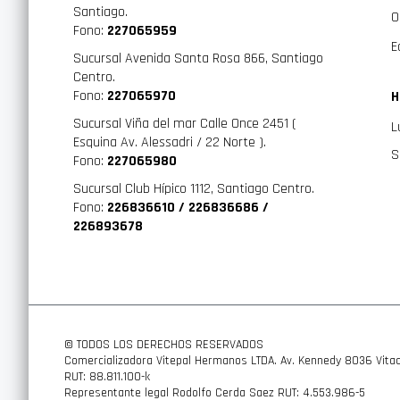
Santiago.
O
Fono:
227065959
E
Sucursal Avenida Santa Rosa 866, Santiago
Centro.
Fono:
227065970
H
Sucursal Viña del mar Calle Once 2451 (
L
Esquina Av. Alessadri / 22 Norte ).
S
Fono:
227065980
Sucursal Club Hípico 1112, Santiago Centro.
Fono:
226836610 / 226836686 /
226893678
© TODOS LOS DERECHOS RESERVADOS
Comercializadora Vitepal Hermanos LTDA. Av. Kennedy 8036 Vitac
RUT: 88.811.100-k
Representante legal Rodolfo Cerda Saez RUT: 4.553.986-5