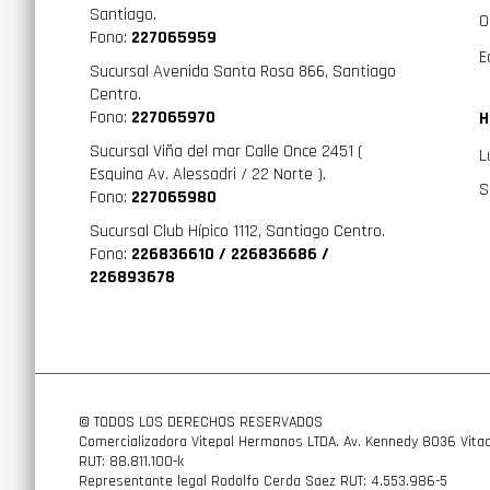
Santiago.
O
Fono:
227065959
E
Sucursal Avenida Santa Rosa 866, Santiago
Centro.
Fono:
227065970
H
Sucursal Viña del mar Calle Once 2451 (
L
Esquina Av. Alessadri / 22 Norte ).
S
Fono:
227065980
Sucursal Club Hípico 1112, Santiago Centro.
Fono:
226836610 / 226836686 /
226893678
© TODOS LOS DERECHOS RESERVADOS
Comercializadora Vitepal Hermanos LTDA. Av. Kennedy 8036 Vitac
RUT: 88.811.100-k
Representante legal Rodolfo Cerda Saez RUT: 4.553.986-5