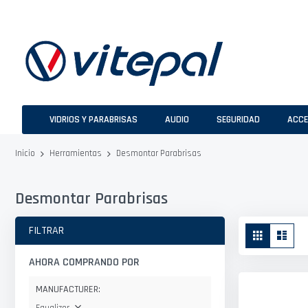
Ir
al
contenido
VIDRIOS Y PARABRISAS
AUDIO
SEGURIDAD
ACCE
Desmontar Parabrisas
Inicio
Herramientas
Desmontar Parabrisas
Ver
FILTRAR
Parrilla
Lista
como
AHORA COMPRANDO POR
MANUFACTURER