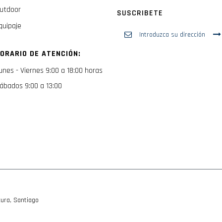
utdoor
SUSCRIBETE
quipaje
Inscríbase
a
nuestro
ORARIO DE ATENCIÓN:
boletín
de
unes - Viernes 9:00 a 18:00 horas
noticias:
ábados 9:00 a 13:00
ura, Santiago