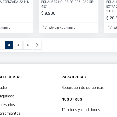
LA TRENZADA 22 MT.
EQUALIZER HOJAS DE RAZURAR RB-
EQUALI
497
EXTRAC
150 FT
$ 9.900
$ 20.
CARRITO
AÑADIR AL CARRITO
A
ágina
Actualmente estás leyendo página
Página
Página
Página
Siguiente
2
3
4
5
ATEGORÍAS
PARABRISAS
udio
Reparación de parabrisas
eguridad
NOSOTROS
ccesorios
Términos y condiciones
erramientas