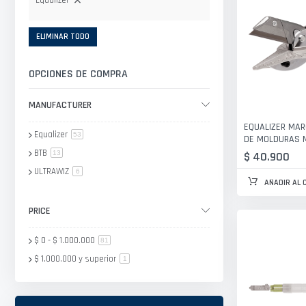
Equalizer
ELIMINAR TODO
OPCIONES DE COMPRA
MANUFACTURER
EQUALIZER MA
Equalizer
artículo
53
DE MOLDURAS 
BTB
artículo
$ 40.900
13
ULTRAWIZ
artículo
6
AÑADIR AL 
PRICE
$ 0
-
$ 1.000.000
artículo
81
$ 1.000.000
y superior
artículo
1