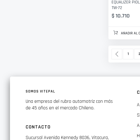
EQUALIZER PIO
TW-72
$ 10.710
AÑADIR AL 
Página
Página
Anterior
Página
P
1
SOMOS VITEPAL
C
Una empresa del rubro automotriz con más
A
de 45 años en el mercado Chileno.
S
A
CONTACTO
H
Sucursal Avenida Kennedy 8036, Vitacura,