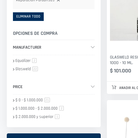
Reparacion Parabrisas
ELIMINAR TODO
OPCIONES DE COMPRA
MANUFACTURER
GLASWELD RES
Equalizer
artículo
2
1000 - 10 ML.
Glasweld
artículo
$ 101.000
22
PRICE
AÑADIR AL 
$ 0
-
$ 1.000.000
artículo
21
$ 1.000.000
-
$ 2.000.000
artículo
2
$ 2.000.000
y superior
artículo
1