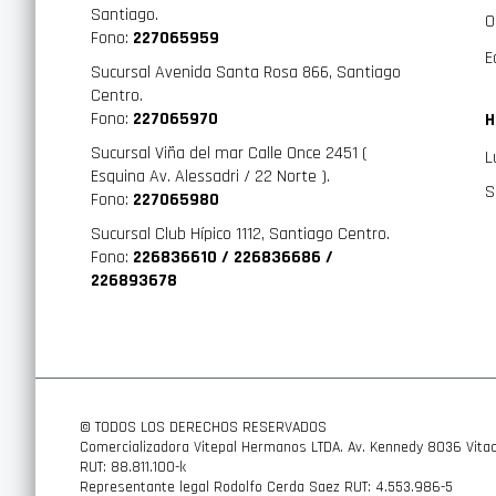
Santiago.
O
Fono:
227065959
E
Sucursal Avenida Santa Rosa 866, Santiago
Centro.
Fono:
227065970
H
Sucursal Viña del mar Calle Once 2451 (
L
Esquina Av. Alessadri / 22 Norte ).
S
Fono:
227065980
Sucursal Club Hípico 1112, Santiago Centro.
Fono:
226836610 / 226836686 /
226893678
© TODOS LOS DERECHOS RESERVADOS
Comercializadora Vitepal Hermanos LTDA. Av. Kennedy 8036 Vitac
RUT: 88.811.100-k
Representante legal Rodolfo Cerda Saez RUT: 4.553.986-5