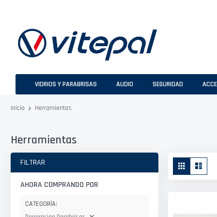
Ir
al
contenido
VIDRIOS Y PARABRISAS
AUDIO
SEGURIDAD
ACCE
Herramientas
Inicio
Herramientas
Ver
FILTRAR
Parrilla
Lista
como
AHORA COMPRANDO POR
CATEGORÍA