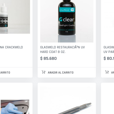
INA CRACKWELD
GLASWELD RESTAURACIÃ³N UV
GLASW
HARD COAT 8 OZ.
UV PA
$ 85.680
$ 80.
CARRITO
AÑADIR AL CARRITO
A