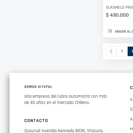
GLASWELD PRO
$ 490.000
AÑADIR AL 
Página
Página
Anterior
Página
A
1
SOMOS VITEPAL
C
Una empresa del rubro automotriz con más
A
de 45 años en el mercado Chileno.
S
A
CONTACTO
H
Sucursal Avenida Kennedy 8036, Vitacura,