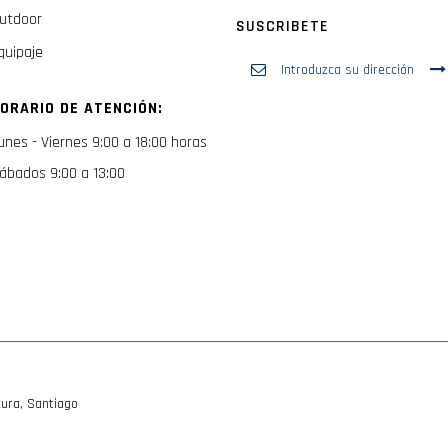
utdoor
SUSCRIBETE
quipaje
Inscríbase
a
nuestro
ORARIO DE ATENCIÓN:
boletín
de
unes - Viernes 9:00 a 18:00 horas
noticias:
ábados 9:00 a 13:00
ura, Santiago