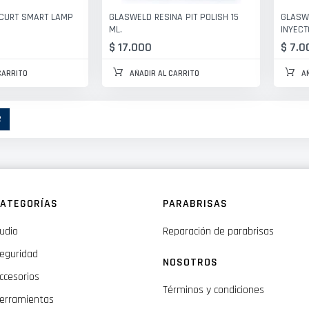
CURT SMART LAMP
GLASWELD RESINA PIT POLISH 15
GLASWE
ML.
INYECT
$ 17.000
$ 7.0
CARRITO
AÑADIR AL CARRITO
A
ctualmente estás leyendo página
2
ATEGORÍAS
PARABRISAS
udio
Reparación de parabrisas
eguridad
NOSOTROS
ccesorios
Términos y condiciones
erramientas