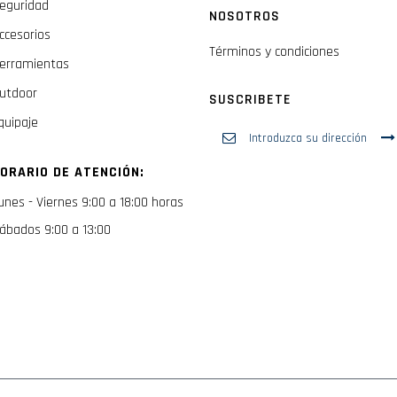
eguridad
NOSOTROS
ccesorios
Términos y condiciones
erramientas
utdoor
SUSCRIBETE
quipaje
Inscríbase
a
nuestro
ORARIO DE ATENCIÓN:
boletín
de
unes - Viernes 9:00 a 18:00 horas
noticias:
ábados 9:00 a 13:00