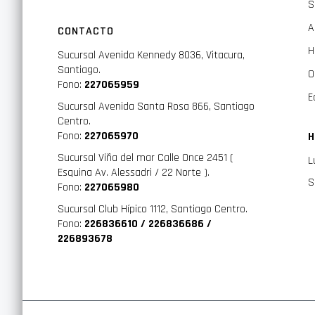
S
A
CONTACTO
H
Sucursal Avenida Kennedy 8036, Vitacura,
Santiago.
O
Fono:
227065959
E
Sucursal Avenida Santa Rosa 866, Santiago
Centro.
Fono:
227065970
H
Sucursal Viña del mar Calle Once 2451 (
L
Esquina Av. Alessadri / 22 Norte ).
S
Fono:
227065980
Sucursal Club Hípico 1112, Santiago Centro.
Fono:
226836610 / 226836686 /
226893678