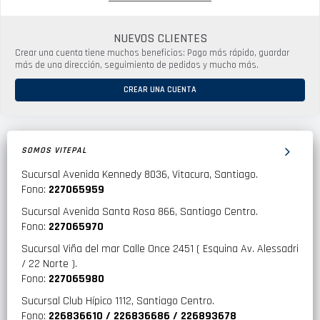
NUEVOS CLIENTES
Crear una cuenta tiene muchos beneficios: Pago más rápido, guardar
más de una dirección, seguimiento de pedidos y mucho más.
CREAR UNA CUENTA
SOMOS VITEPAL
Sucursal Avenida Kennedy 8036, Vitacura, Santiago.
Fono:
227065959
Sucursal Avenida Santa Rosa 866, Santiago Centro.
Fono:
227065970
Sucursal Viña del mar Calle Once 2451 ( Esquina Av. Alessadri
/ 22 Norte ).
Fono:
227065980
Sucursal Club Hípico 1112, Santiago Centro.
Fono:
226836610 / 226836686 / 226893678