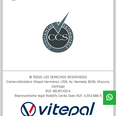
nuestro
boletín
de
noticias:
© TODOS LOS DERECHOS RESERVADOS
Comercializadora Vitepal Hermanos LTDA. Av. Kennedy 8036 Vitacura,
Santiago
RUT: 88.811.100-k
Representante legal Rodolfo Cerda Saez RUT: 4.553.986-5