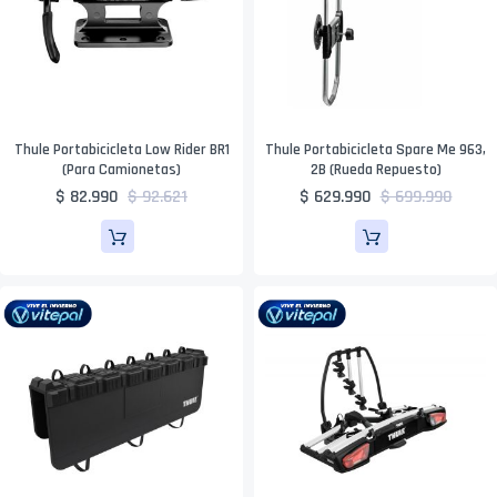
Thule Portabicicleta Low Rider BR1
Thule Portabicicleta Spare Me 963,
(para Camionetas)
2B (Rueda Repuesto)
$ 82.990
$ 92.621
$ 629.990
$ 699.990