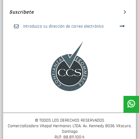
Suscribete
Inscríbase
a
nuestro
boletín
de
noticias:
© TODOS LOS DERECHOS RESERVADOS
Comercializadora Vitepal Hermanos LTDA. Av. Kennedy 8036 Vitacura,
Santiago
RUT: 88.811.100-k