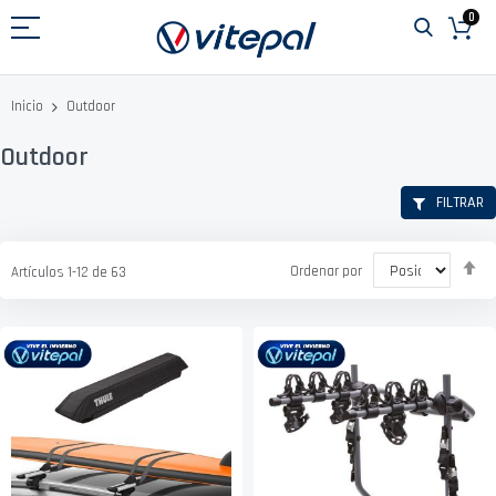
Ir
0
al
contenido
Outdoor
Inicio
Outdoor
FILTRAR
Fi
Ordenar por
Artículos
1
-
12
de
63
D
D