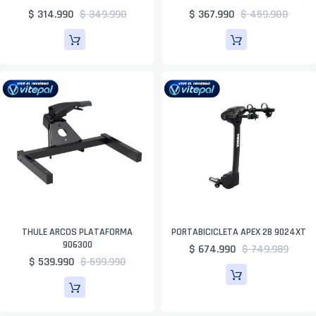
$ 314.990
$ 349.990
$ 367.990
$ 459.900
THULE ARCOS PLATAFORMA
PORTABICICLETA APEX 2B 9024XT
906300
$ 674.990
$ 749.989
$ 539.990
$ 599.990