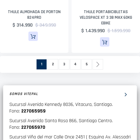
THULE ALMOHADA DE PORTON
THULE PORTABICIBLETAS
824PRO
VELOSPACE XT 3 3B MAX 60KG
EBIKE
$ 314.990
$ 349.990
$ 1.439.990
$ 1.599.990
Página
Actualmente estás leyendo página
Página
Página
Página
Página
Página
Siguiente
1
2
3
4
5
SOMOS VITEPAL
Sucursal Avenida Kennedy 8036, Vitacura, Santiago.
Fono:
227065959
Sucursal Avenida Santa Rosa 866, Santiago Centro.
Fono:
227065970
Sucursal Viña del mar Calle Once 2451 ( Esquina Av. Alessadri