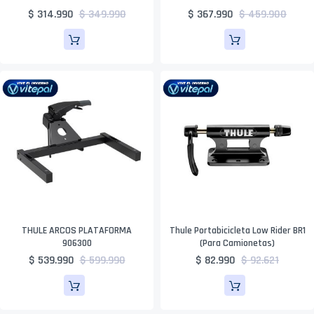
$ 314.990
$ 349.990
$ 367.990
$ 459.900
THULE ARCOS PLATAFORMA
Thule Portabicicleta Low Rider BR1
906300
(para Camionetas)
$ 539.990
$ 599.990
$ 82.990
$ 92.621