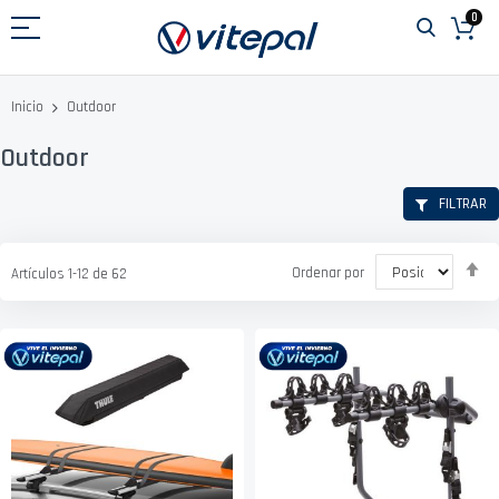
Ir
0
al
contenido
Outdoor
Inicio
Outdoor
FILTRAR
Fi
Ordenar por
Artículos
1
-
12
de
62
D
D