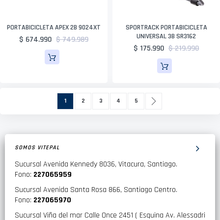
PORTABICICLETA APEX 2B 9024XT
SPORTRACK PORTABICICLETA
UNIVERSAL 3B SR3162
$ 674.990
$ 749.989
$ 175.990
$ 219.990
Página
Actualmente estás leyendo página
Página
Página
Página
Página
Página
Siguiente
1
2
3
4
5
SOMOS VITEPAL
Sucursal Avenida Kennedy 8036, Vitacura, Santiago.
Fono:
227065959
Sucursal Avenida Santa Rosa 866, Santiago Centro.
Fono:
227065970
Sucursal Viña del mar Calle Once 2451 ( Esquina Av. Alessadri