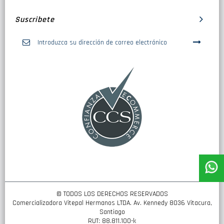
Suscribete
Inscríbase
a
nuestro
boletín
de
noticias:
© TODOS LOS DERECHOS RESERVADOS
Comercializadora Vitepal Hermanos LTDA. Av. Kennedy 8036 Vitacura,
Santiago
RUT: 88.811.100-k