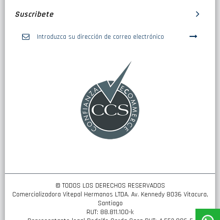
Suscribete
Inscríbase
a
nuestro
boletín
de
noticias:
© TODOS LOS DERECHOS RESERVADOS
Comercializadora Vitepal Hermanos LTDA. Av. Kennedy 8036 Vitacura,
Santiago
RUT: 88.811.100-k