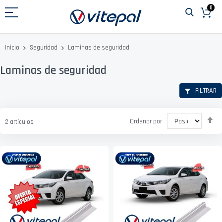
Ir
0
al
contenido
Laminas de seguridad
Inicio
Seguridad
Laminas de seguridad
FILTRAR
Fi
Ordenar por
2
artículos
D
D