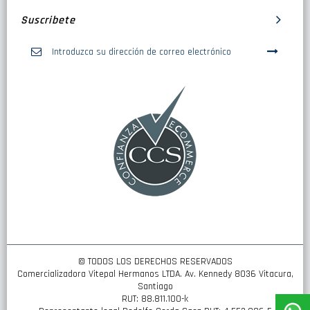
Suscribete
Inscríbase
a
nuestro
boletín
de
noticias:
© TODOS LOS DERECHOS RESERVADOS
Comercializadora Vitepal Hermanos LTDA. Av. Kennedy 8036 Vitacura,
Santiago
RUT: 88.811.100-k