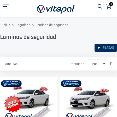
Ir
0
al
contenido
Laminas de seguridad
Inicio
Seguridad
Laminas de seguridad
FILTRAR
Fi
Ordenar por
3
artículos
D
D