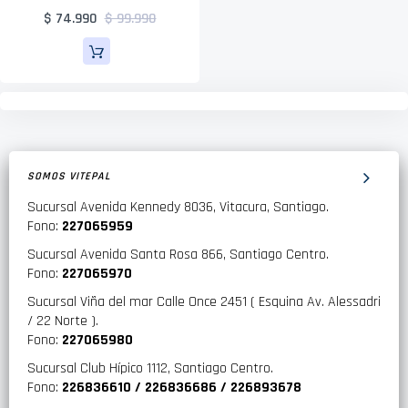
$ 74.990
$ 99.990
SOMOS VITEPAL
Sucursal Avenida Kennedy 8036, Vitacura, Santiago.
Fono:
227065959
Sucursal Avenida Santa Rosa 866, Santiago Centro.
Fono:
227065970
Sucursal Viña del mar Calle Once 2451 ( Esquina Av. Alessadri
/ 22 Norte ).
Fono:
227065980
Sucursal Club Hípico 1112, Santiago Centro.
Fono:
226836610 / 226836686 / 226893678