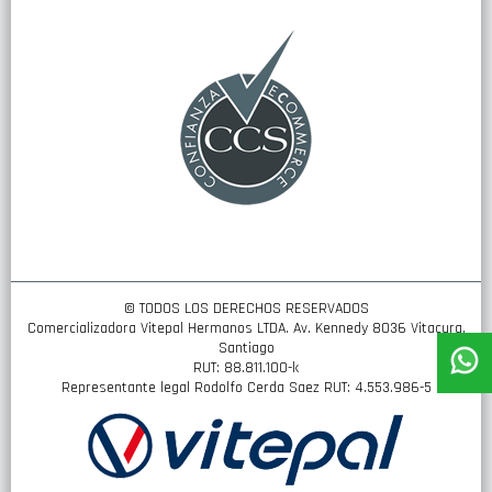
boletín
de
noticias:
© TODOS LOS DERECHOS RESERVADOS
Comercializadora Vitepal Hermanos LTDA. Av. Kennedy 8036 Vitacura,
Santiago
RUT: 88.811.100-k
Representante legal Rodolfo Cerda Saez RUT: 4.553.986-5