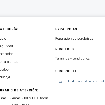
ATEGORÍAS
PARABRISAS
udio
Reparación de parabrisas
eguridad
NOSOTROS
ccesorios
Términos y condiciones
erramientas
utdoor
SUSCRIBETE
quipaje
Inscríbase
a
nuestro
ORARIO DE ATENCIÓN:
boletín
de
unes - Viernes 9:00 a 18:00 horas
noticias: