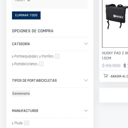
HUSKY
ELIMINAR TODO
OPCIONES DE COMPRA
CATEGORÍA
HUSKY PAD 2 BI
Portaequipajes y Parrilas
artículo
2
1.5CM
Portabicicletas
artículo
$ 89.900
$ 
2
AÑADIR AL 
TIPOS DE PORTABICICLETAS
Camioneta
MANUFACTURER
Thule
artículo
42