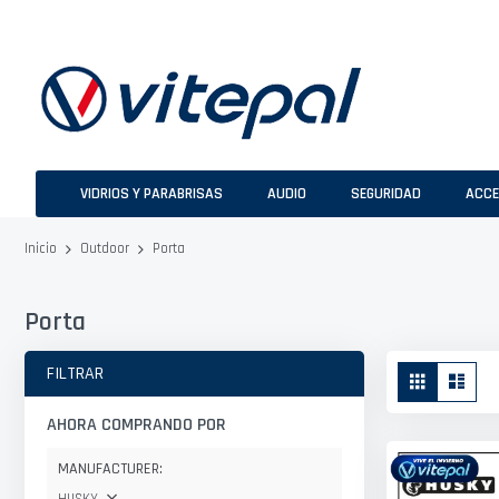
Ir
al
contenido
VIDRIOS Y PARABRISAS
AUDIO
SEGURIDAD
ACCE
Porta
Inicio
Outdoor
Porta
Ver
FILTRAR
Parrilla
Lista
como
AHORA COMPRANDO POR
MANUFACTURER