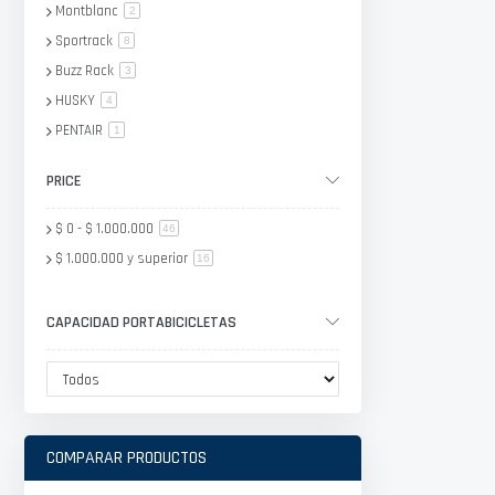
Montblanc
artículo
2
Sportrack
artículo
8
Buzz Rack
artículo
3
HUSKY
artículo
4
PENTAIR
artículo
1
TOLA
artículo
1
PRICE
$ 0
-
$ 1.000.000
artículo
46
$ 1.000.000
y superior
artículo
16
CAPACIDAD PORTABICICLETAS
COMPARAR PRODUCTOS