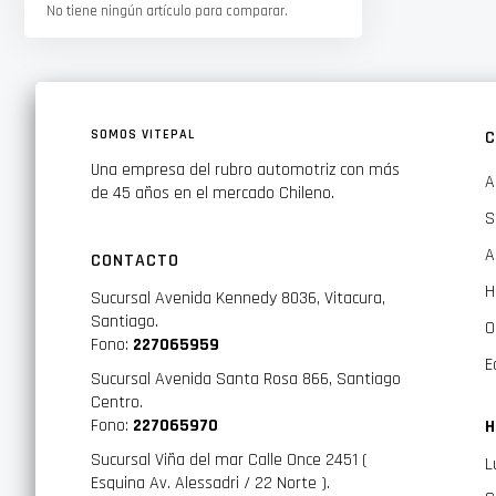
No tiene ningún artículo para comparar.
SOMOS VITEPAL
C
Una empresa del rubro automotriz con más
A
de 45 años en el mercado Chileno.
S
A
CONTACTO
H
Sucursal Avenida Kennedy 8036, Vitacura,
Santiago.
O
Fono:
227065959
E
Sucursal Avenida Santa Rosa 866, Santiago
Centro.
Fono:
227065970
H
Sucursal Viña del mar Calle Once 2451 (
L
Esquina Av. Alessadri / 22 Norte ).