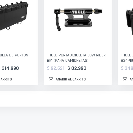
ILLA DE PORTON
THULE PORTABICICLETA LOW RIDER
THULE
BR1 (PARA CAMIONETAS)
824PR
$ 314.990
$ 92.621
$ 82.990
$ 349
CARRITO
AÑADIR AL CARRITO
A