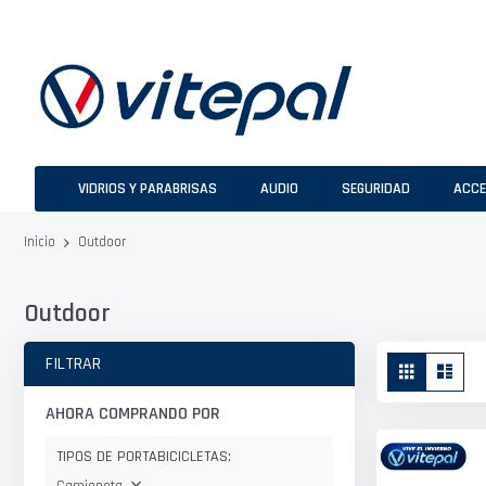
Ir
al
contenido
VIDRIOS Y PARABRISAS
AUDIO
SEGURIDAD
ACCE
Outdoor
Inicio
Outdoor
Ver
FILTRAR
Parrilla
Lista
como
AHORA COMPRANDO POR
TIPOS DE PORTABICICLETAS