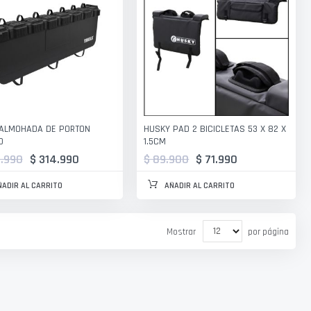
 ALMOHADA DE PORTON
HUSKY PAD 2 BICICLETAS 53 X 82 X
O
1.5CM
.990
$ 314.990
$ 89.900
$ 71.990
ÑADIR AL CARRITO
AÑADIR AL CARRITO
Mostrar
por página