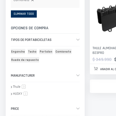
Camioneta
ELIMINAR TODO
OPCIONES DE COMPRA
TIPOS DE PORTABICICLETAS
THULE ALMOHAD
Enganche
Techo
Portalon
Camioneta
823PRO
$ 349.990
Rueda de repuesto
AÑADIR AL 
MANUFACTURER
Thule
artículo
3
HUSKY
artículo
1
PRICE