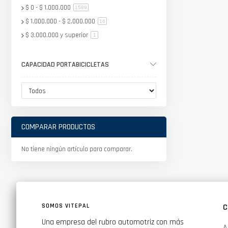
$ 0
-
$ 1.000.000
artículo
1589
$ 1.000.000
-
$ 2.000.000
artículo
16
$ 3.000.000
y superior
artículo
1
CAPACIDAD PORTABICICLETAS
COMPARAR PRODUCTOS
No tiene ningún artículo para comparar.
SOMOS VITEPAL
C
Una empresa del rubro automotriz con más
A