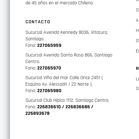
de 45 años en el mercado Chileno.
S
A
CONTACTO
H
Sucursal Avenida Kennedy 8036, Vitacura,
Santiago.
O
Fono:
227065959
E
Sucursal Avenida Santa Rosa 866, Santiago
Centro.
Fono:
227065970
H
Sucursal Viña del mar Calle Once 2451 (
L
Esquina Av. Alessadri / 22 Norte ).
S
Fono:
227065980
Sucursal Club Hípico 1112, Santiago Centro.
Fono:
226836610 / 226836686 /
226893678