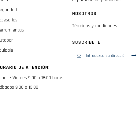
eguridad
NOSOTROS
ccesorios
Términos y condiciones
erramientas
utdoor
SUSCRIBETE
quipaje
Inscríbase
a
nuestro
ORARIO DE ATENCIÓN:
boletín
de
unes - Viernes 9:00 a 18:00 horas
noticias:
ábados 9:00 a 13:00