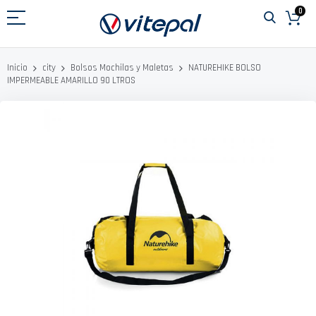
Ir
0
al
contenido
NATUREHIKE BOLSO
Inicio
city
Bolsos Mochilas y Maletas
IMPERMEABLE AMARILLO 90 LTROS
Saltar
al
final
de
la
galería
de
imágenes