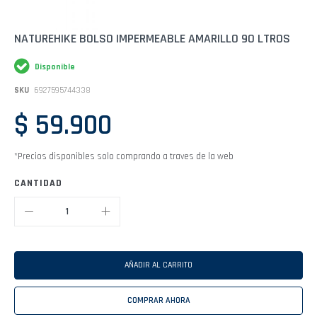
Saltar
NATUREHIKE BOLSO IMPERMEABLE AMARILLO 90 LTROS
al
comienzo
Disponible
de
la
SKU
6927595744338
galería
de
$ 59.900
imágenes
*Precios disponibles solo comprando a traves de la web
CANTIDAD
AÑADIR AL CARRITO
COMPRAR AHORA