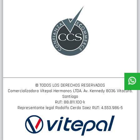
boletín
de
noticias:
© TODOS LOS DERECHOS RESERVADOS
Comercializadora Vitepal Hermanos LTDA. Av. Kennedy 8036 Vitacura,
Santiago
RUT: 88.811.100-k
Representante legal Rodolfo Cerda Saez RUT: 4.553.986-5