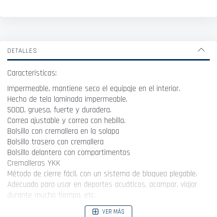
DETALLES
Caracteristicas:
Impermeable, mantiene seco el equipaje en el interior.
Hecho de tela laminada impermeable.
500D, gruesa, fuerte y duradera.
Correa ajustable y correa con hebilla.
Bolsillo con cremallera en la solapa
Bolsillo trasero con cremallera
Bolsillo delantero con compartimentos
Cremalleras YKK
Método de cierre fácil, con un sistema de bloqueo plegable.
Adecuado para usar en deportes acuáticos, acampar, viajar
durante mucho tiempo, etc.
VER MÁS