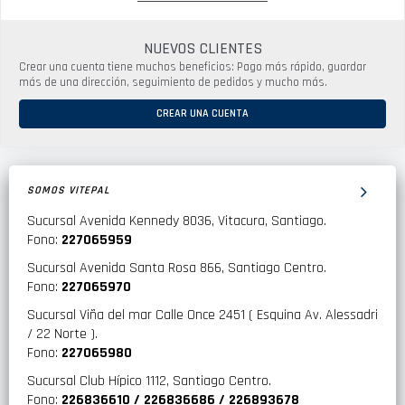
NUEVOS CLIENTES
Crear una cuenta tiene muchos beneficios: Pago más rápido, guardar
más de una dirección, seguimiento de pedidos y mucho más.
CREAR UNA CUENTA
SOMOS VITEPAL
Sucursal Avenida Kennedy 8036, Vitacura, Santiago.
Fono:
227065959
Sucursal Avenida Santa Rosa 866, Santiago Centro.
Fono:
227065970
Sucursal Viña del mar Calle Once 2451 ( Esquina Av. Alessadri
/ 22 Norte ).
Fono:
227065980
Sucursal Club Hípico 1112, Santiago Centro.
Fono:
226836610 / 226836686 / 226893678