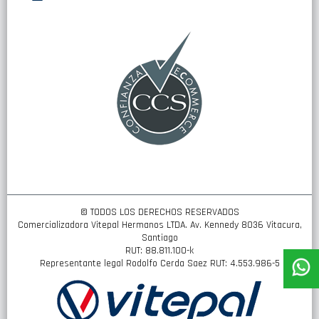
nuestro
boletín
de
noticias:
© TODOS LOS DERECHOS RESERVADOS
Comercializadora Vitepal Hermanos LTDA. Av. Kennedy 8036 Vitacura,
Santiago
RUT: 88.811.100-k
Representante legal Rodolfo Cerda Saez RUT: 4.553.986-5