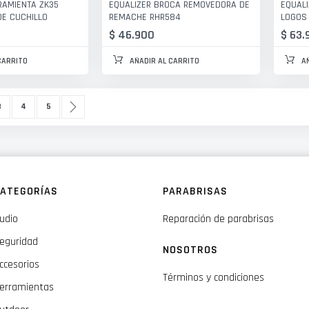
RAMIENTA ZK35
EQUALIZER BROCA REMOVEDORA DE
EQUALI
E CUCHILLO
REMACHE RHR584
LOGOS
$ 46.900
$ 63.
CARRITO
AÑADIR AL CARRITO
A
estás leyendo página
ágina
Página
Página
Página
Siguiente
3
4
5
ATEGORÍAS
PARABRISAS
udio
Reparación de parabrisas
eguridad
NOSOTROS
ccesorios
Términos y condiciones
erramientas