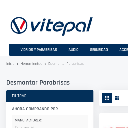
Ir
al
contenido
VIDRIOS Y PARABRISAS
AUDIO
SEGURIDAD
ACCE
Desmontar Parabrisas
Inicio
Herramientas
Desmontar Parabrisas
Ver
FILTRAR
Parrilla
Lista
como
AHORA COMPRANDO POR
MANUFACTURER