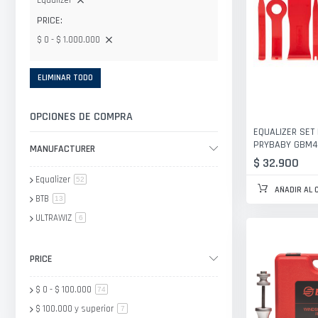
Equalizer
PRICE
$ 0 - $ 1.000.000
ELIMINAR TODO
OPCIONES DE COMPRA
EQUALIZER SET
PRYBABY GBM4
MANUFACTURER
$ 32.900
Equalizer
artículo
52
AÑADIR AL 
BTB
artículo
13
ULTRAWIZ
artículo
6
PRICE
$ 0
-
$ 100.000
artículo
74
$ 100.000
y superior
artículo
7