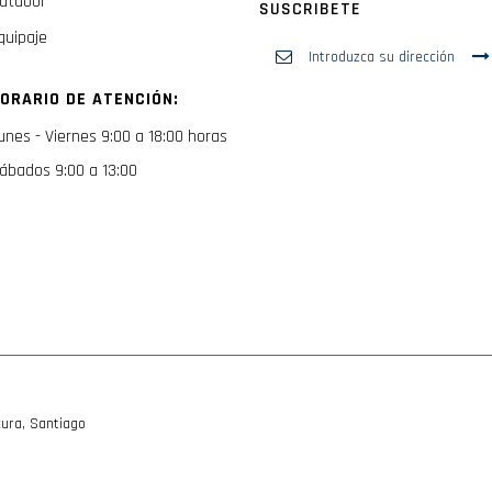
utdoor
SUSCRIBETE
quipaje
Inscríbase
a
nuestro
ORARIO DE ATENCIÓN:
boletín
de
unes - Viernes 9:00 a 18:00 horas
noticias:
ábados 9:00 a 13:00
ura, Santiago