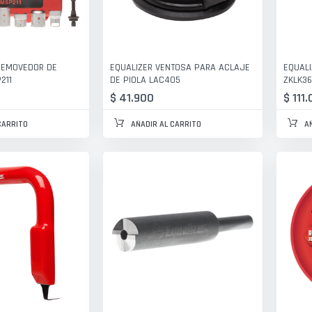
 REMOVEDOR DE
EQUALIZER VENTOSA PARA ACLAJE
EQUALI
211
DE PIOLA LAC405
ZKLK36
$ 41.900
$ 111
CARRITO
AÑADIR AL CARRITO
A