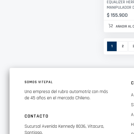
EQUALIZER HER
MANIPULADOR D
$ 155.900
AÑADIR AL 
Página
Actualmente 
Página
P
1
2
SOMOS VITEPAL
C
Una empresa del rubro automotriz con más
A
de 45 años en el mercado Chileno.
S
A
CONTACTO
H
Sucursal Avenida Kennedy 8036, Vitacura,
Santiago.