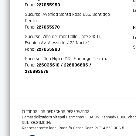
O
Fono:
227065959
E
Sucursal Avenida Santa Rosa 866, Santiago
Centro.
Fono:
227065970
H
Sucursal Viña del mar Calle Once 2451 (
L
Esquina Av. Alessadri / 22 Norte ).
S
Fono:
227065980
Sucursal Club Hípico 1112, Santiago Centro.
Fono:
226836610 / 226836686 /
226893678
© TODOS LOS DERECHOS RESERVADOS
Comercializadora Vitepal Hermanos LTDA. Av. Kennedy 8036 Vitac
RUT: 88.811.100-k
Representante legal Rodolfo Cerda Saez RUT: 4.553.986-5