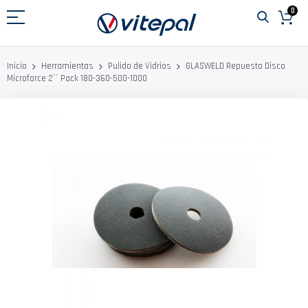
Ir
0
al
contenido
GLASWELD Repuesto Disco
Inicio
Herramientas
Pulido de Vidrios
Microforce 2`` Pack 180-360-500-1000
Saltar
al
final
de
la
galería
de
imágenes