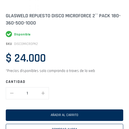
Saltar
GLASWELD REPUESTO DISCO MICROFORCE 2`` PACK 180-
al
360-500-1000
comienzo
de
la
Disponible
galería
de
SKU
DISCOMICROPK2
imágenes
$ 24.000
*Precios disponibles solo comprando a traves de la web
CANTIDAD
AÑADIR AL CARRITO