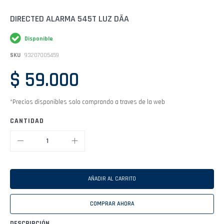
Saltar
DIRECTED ALARMA 545T LUZ DÃ­A
al
comienzo
Disponible
de
la
SKU
93207005459
galería
de
$ 59.000
imágenes
*Precios disponibles solo comprando a traves de la web
CANTIDAD
AÑADIR AL CARRITO
COMPRAR AHORA
DESCRIPCIÓN