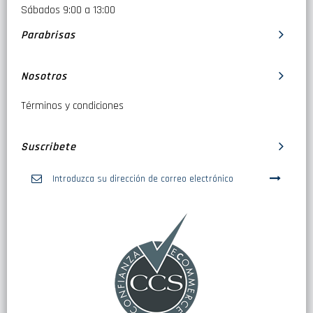
Sábados 9:00 a 13:00
Parabrisas
Nosotros
Términos y condiciones
Suscribete
Inscríbase
a
nuestro
boletín
de
noticias: