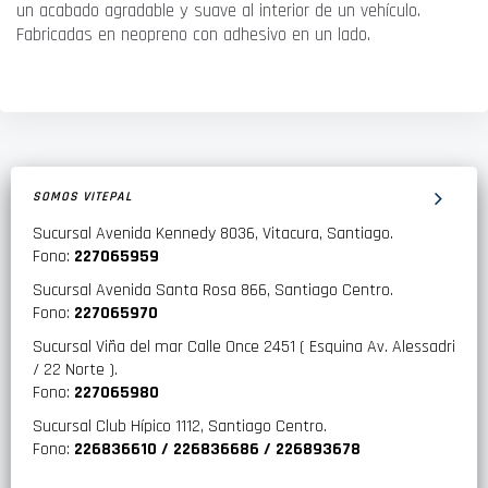
un acabado agradable y suave al interior de un vehículo.
Fabricadas en neopreno con adhesivo en un lado.
SOMOS VITEPAL
Sucursal Avenida Kennedy 8036, Vitacura, Santiago.
Fono:
227065959
Sucursal Avenida Santa Rosa 866, Santiago Centro.
Fono:
227065970
Sucursal Viña del mar Calle Once 2451 ( Esquina Av. Alessadri
/ 22 Norte ).
Fono:
227065980
Sucursal Club Hípico 1112, Santiago Centro.
Fono:
226836610 / 226836686 / 226893678