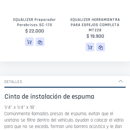
EQUALIZER Preparador
EQUALIZER HERRAMIENTRA
Parabrisas SC-170
PARA ESPEJOS COMPLETA
$ 22.000
MT228
$ 19.900
DETALLES
Cinta de instalación de espuma
1/4" x 1/4" x 18'
Comúnmente llamadas presas de espuma, evitan que el
uretano se filtre dentro del vehículo, ayudan a colocar el vidrio
para que no se exceda, forman una barrera acústica y le dan