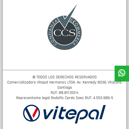
boletín
de
noticias:
© TODOS LOS DERECHOS RESERVADOS
Comercializadora Vitepal Hermanos LTDA. Av. Kennedy 8036 Vitacura,
Santiago
RUT: 88.811.100-k
Representante legal Rodolfo Cerda Saez RUT: 4.553.986-5