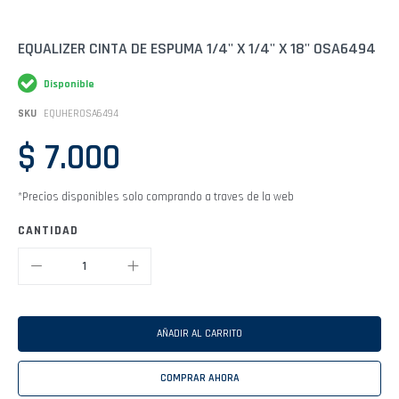
Saltar
EQUALIZER CINTA DE ESPUMA 1/4'' X 1/4'' X 18'' OSA6494
al
comienzo
Disponible
de
la
SKU
EQUHEROSA6494
galería
de
$ 7.000
imágenes
*Precios disponibles solo comprando a traves de la web
CANTIDAD
AÑADIR AL CARRITO
COMPRAR AHORA