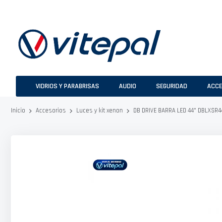
Ir
al
contenido
VIDRIOS Y PARABRISAS
AUDIO
SEGURIDAD
ACCE
DB DRIVE BARRA LED 44" DBLXSR
Inicio
Accesorios
Luces y kit xenon
Saltar
al
final
de
la
galería
de
imágenes