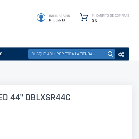
MI CARRITO DE COMPRAS
INICIA SESIÓN
$ 0
MI CUENTA
ES
LED 44" DBLXSR44C