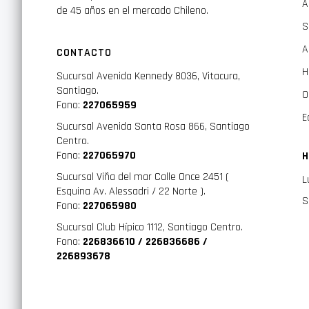
A
de 45 años en el mercado Chileno.
S
A
CONTACTO
H
Sucursal Avenida Kennedy 8036, Vitacura,
Santiago.
O
Fono:
227065959
E
Sucursal Avenida Santa Rosa 866, Santiago
Centro.
Fono:
227065970
H
Sucursal Viña del mar Calle Once 2451 (
L
Esquina Av. Alessadri / 22 Norte ).
S
Fono:
227065980
Sucursal Club Hípico 1112, Santiago Centro.
Fono:
226836610 / 226836686 /
226893678