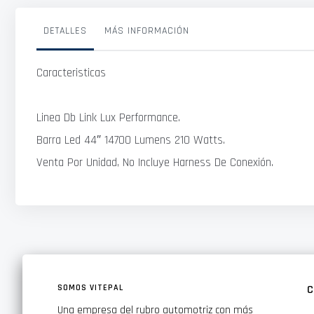
galería
de
imágenes
DETALLES
MÁS INFORMACIÓN
Caracteristicas
Linea Db Link Lux Performance.
Barra Led 44″ 14700 Lumens 210 Watts.
Venta Por Unidad, No Incluye Harness De Conexión.
SOMOS VITEPAL
C
Una empresa del rubro automotriz con más