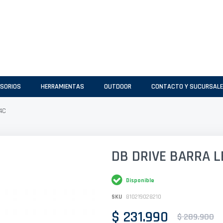
SORIOS
HERRAMIENTAS
OUTDOOR
CONTACTO Y SUCURSAL
44C
DB DRIVE BARRA 
Disponible
SKU
810219028210
$ 231.990
$ 289.900