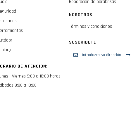
udio
Reparación de parabrisas
eguridad
NOSOTROS
ccesorios
Términos y condiciones
erramientas
utdoor
SUSCRIBETE
quipaje
Inscríbase
a
nuestro
ORARIO DE ATENCIÓN:
boletín
de
unes - Viernes 9:00 a 18:00 horas
noticias:
ábados 9:00 a 13:00