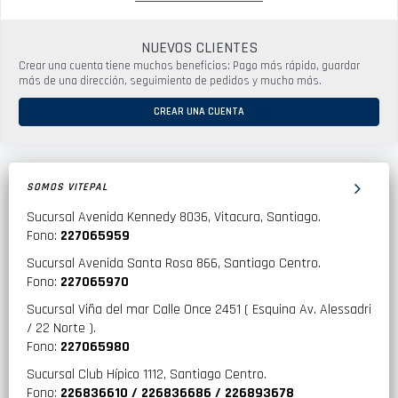
NUEVOS CLIENTES
Crear una cuenta tiene muchos beneficios: Pago más rápido, guardar
más de una dirección, seguimiento de pedidos y mucho más.
CREAR UNA CUENTA
SOMOS VITEPAL
Sucursal Avenida Kennedy 8036, Vitacura, Santiago.
Fono:
227065959
Sucursal Avenida Santa Rosa 866, Santiago Centro.
Fono:
227065970
Sucursal Viña del mar Calle Once 2451 ( Esquina Av. Alessadri
/ 22 Norte ).
Fono:
227065980
Sucursal Club Hípico 1112, Santiago Centro.
Fono:
226836610 / 226836686 / 226893678