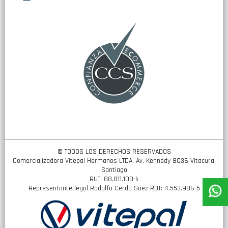
nuestro
boletín
de
noticias:
© TODOS LOS DERECHOS RESERVADOS
Comercializadora Vitepal Hermanos LTDA. Av. Kennedy 8036 Vitacura,
Santiago
RUT: 88.811.100-k
Representante legal Rodolfo Cerda Saez RUT: 4.553.986-5