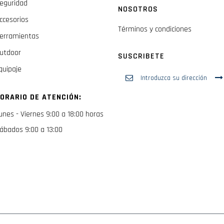
eguridad
NOSOTROS
ccesorios
Términos y condiciones
erramientas
utdoor
SUSCRIBETE
quipaje
Inscríbase
a
nuestro
ORARIO DE ATENCIÓN:
boletín
de
unes - Viernes 9:00 a 18:00 horas
noticias:
ábados 9:00 a 13:00