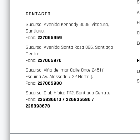
S
A
CONTACTO
H
Sucursal Avenida Kennedy 8036, Vitacura,
Santiago.
O
Fono:
227065959
E
Sucursal Avenida Santa Rosa 866, Santiago
Centro.
Fono:
227065970
H
Sucursal Viña del mar Calle Once 2451 (
L
Esquina Av. Alessadri / 22 Norte ).
S
Fono:
227065980
Sucursal Club Hípico 1112, Santiago Centro.
Fono:
226836610 / 226836686 /
226893678