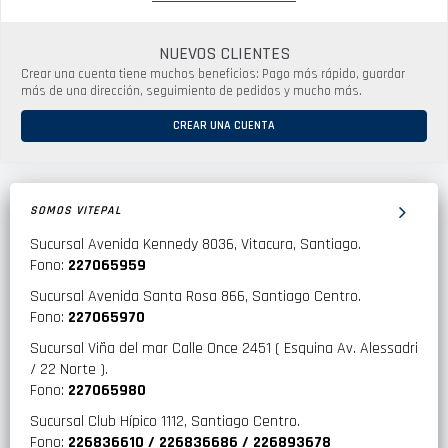
NUEVOS CLIENTES
Crear una cuenta tiene muchos beneficios: Pago más rápido, guardar
más de una dirección, seguimiento de pedidos y mucho más.
CREAR UNA CUENTA
SOMOS VITEPAL
Sucursal Avenida Kennedy 8036, Vitacura, Santiago.
Fono:
227065959
Sucursal Avenida Santa Rosa 866, Santiago Centro.
Fono:
227065970
Sucursal Viña del mar Calle Once 2451 ( Esquina Av. Alessadri
/ 22 Norte ).
Fono:
227065980
Sucursal Club Hípico 1112, Santiago Centro.
Fono:
226836610 / 226836686 / 226893678