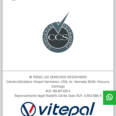
nuestro
boletín
de
noticias:
© TODOS LOS DERECHOS RESERVADOS
Comercializadora Vitepal Hermanos LTDA. Av. Kennedy 8036 Vitacura,
Santiago
RUT: 88.811.100-k
Representante legal Rodolfo Cerda Saez RUT: 4.553.986-5