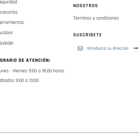
eguridad
NOSOTROS
ccesorios
Términos y condiciones
erramientas
utdoor
SUSCRIBETE
quipaje
Inscríbase
a
nuestro
ORARIO DE ATENCIÓN:
boletín
de
unes - Viernes 9:00 a 18:00 horas
noticias:
ábados 9:00 a 13:00