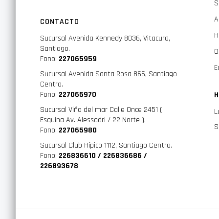
S
A
CONTACTO
H
Sucursal Avenida Kennedy 8036, Vitacura,
Santiago.
O
Fono:
227065959
E
Sucursal Avenida Santa Rosa 866, Santiago
Centro.
Fono:
227065970
H
Sucursal Viña del mar Calle Once 2451 (
L
Esquina Av. Alessadri / 22 Norte ).
S
Fono:
227065980
Sucursal Club Hípico 1112, Santiago Centro.
Fono:
226836610 / 226836686 /
226893678