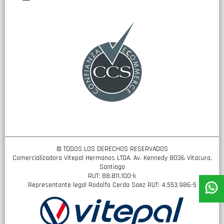
nuestro
boletín
de
noticias:
© TODOS LOS DERECHOS RESERVADOS
Comercializadora Vitepal Hermanos LTDA. Av. Kennedy 8036 Vitacura,
Santiago
RUT: 88.811.100-k
Representante legal Rodolfo Cerda Saez RUT: 4.553.986-5