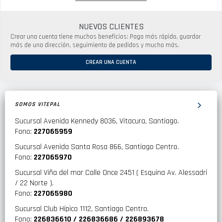
NUEVOS CLIENTES
Crear una cuenta tiene muchos beneficios: Pago más rápido, guardar
más de una dirección, seguimiento de pedidos y mucho más.
CREAR UNA CUENTA
SOMOS VITEPAL
Sucursal Avenida Kennedy 8036, Vitacura, Santiago.
Fono:
227065959
Sucursal Avenida Santa Rosa 866, Santiago Centro.
Fono:
227065970
Sucursal Viña del mar Calle Once 2451 ( Esquina Av. Alessadri
/ 22 Norte ).
Fono:
227065980
Sucursal Club Hípico 1112, Santiago Centro.
Fono:
226836610 / 226836686 / 226893678