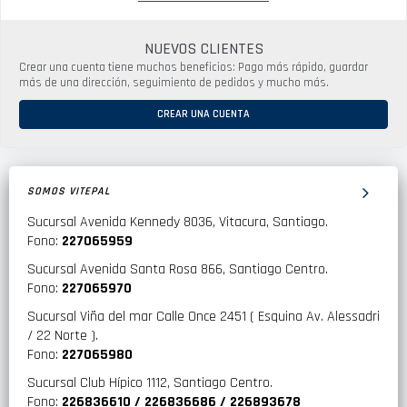
NUEVOS CLIENTES
Crear una cuenta tiene muchos beneficios: Pago más rápido, guardar
más de una dirección, seguimiento de pedidos y mucho más.
CREAR UNA CUENTA
SOMOS VITEPAL
Sucursal Avenida Kennedy 8036, Vitacura, Santiago.
Fono:
227065959
Sucursal Avenida Santa Rosa 866, Santiago Centro.
Fono:
227065970
Sucursal Viña del mar Calle Once 2451 ( Esquina Av. Alessadri
/ 22 Norte ).
Fono:
227065980
Sucursal Club Hípico 1112, Santiago Centro.
Fono:
226836610 / 226836686 / 226893678