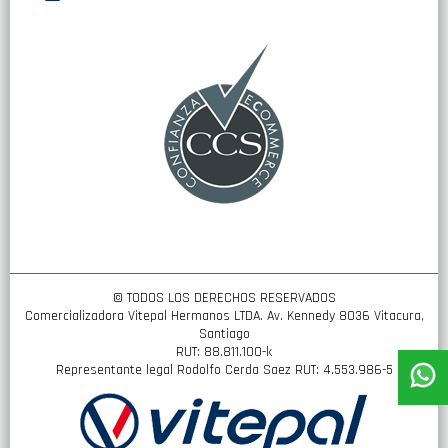
nuestro
boletín
de
noticias:
© TODOS LOS DERECHOS RESERVADOS
Comercializadora Vitepal Hermanos LTDA. Av. Kennedy 8036 Vitacura,
Santiago
RUT: 88.811.100-k
Representante legal Rodolfo Cerda Saez RUT: 4.553.986-5