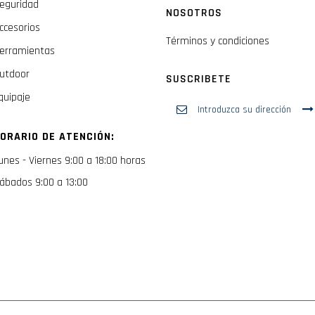
eguridad
NOSOTROS
ccesorios
Términos y condiciones
erramientas
utdoor
SUSCRIBETE
quipaje
Inscríbase
a
nuestro
ORARIO DE ATENCIÓN:
boletín
de
unes - Viernes 9:00 a 18:00 horas
noticias:
ábados 9:00 a 13:00