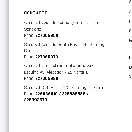
S
A
CONTACTO
H
Sucursal Avenida Kennedy 8036, Vitacura,
Santiago.
O
Fono:
227065959
E
Sucursal Avenida Santa Rosa 866, Santiago
Centro.
Fono:
227065970
H
Sucursal Viña del mar Calle Once 2451 (
L
Esquina Av. Alessadri / 22 Norte ).
S
Fono:
227065980
Sucursal Club Hípico 1112, Santiago Centro.
Fono:
226836610 / 226836686 /
226893678