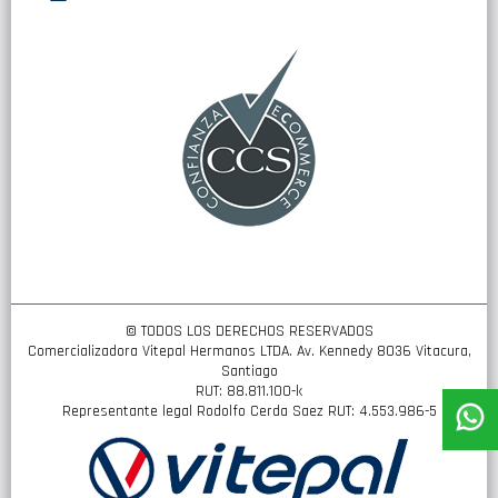
nuestro
boletín
de
noticias:
© TODOS LOS DERECHOS RESERVADOS
Comercializadora Vitepal Hermanos LTDA. Av. Kennedy 8036 Vitacura,
Santiago
RUT: 88.811.100-k
Representante legal Rodolfo Cerda Saez RUT: 4.553.986-5