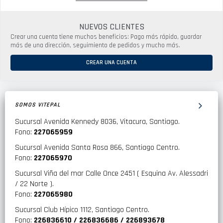
NUEVOS CLIENTES
Crear una cuenta tiene muchos beneficios: Pago más rápido, guardar
más de una dirección, seguimiento de pedidos y mucho más.
CREAR UNA CUENTA
SOMOS VITEPAL
Sucursal Avenida Kennedy 8036, Vitacura, Santiago.
Fono:
227065959
Sucursal Avenida Santa Rosa 866, Santiago Centro.
Fono:
227065970
Sucursal Viña del mar Calle Once 2451 ( Esquina Av. Alessadri
/ 22 Norte ).
Fono:
227065980
Sucursal Club Hípico 1112, Santiago Centro.
Fono:
226836610 / 226836686 / 226893678