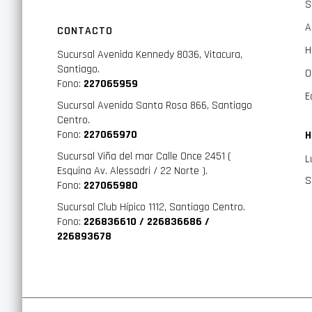
S
A
CONTACTO
H
Sucursal Avenida Kennedy 8036, Vitacura,
Santiago.
O
Fono:
227065959
E
Sucursal Avenida Santa Rosa 866, Santiago
Centro.
Fono:
227065970
H
Sucursal Viña del mar Calle Once 2451 (
L
Esquina Av. Alessadri / 22 Norte ).
S
Fono:
227065980
Sucursal Club Hípico 1112, Santiago Centro.
Fono:
226836610 / 226836686 /
226893678