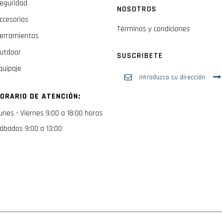
eguridad
NOSOTROS
ccesorios
Términos y condiciones
erramientas
utdoor
SUSCRIBETE
quipaje
Inscríbase
a
nuestro
ORARIO DE ATENCIÓN:
boletín
de
unes - Viernes 9:00 a 18:00 horas
noticias:
ábados 9:00 a 13:00