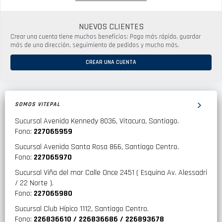
NUEVOS CLIENTES
Crear una cuenta tiene muchos beneficios: Pago más rápido, guardar
más de una dirección, seguimiento de pedidos y mucho más.
CREAR UNA CUENTA
SOMOS VITEPAL
Sucursal Avenida Kennedy 8036, Vitacura, Santiago.
Fono:
227065959
Sucursal Avenida Santa Rosa 866, Santiago Centro.
Fono:
227065970
Sucursal Viña del mar Calle Once 2451 ( Esquina Av. Alessadri
/ 22 Norte ).
Fono:
227065980
Sucursal Club Hípico 1112, Santiago Centro.
Fono:
226836610 / 226836686 / 226893678