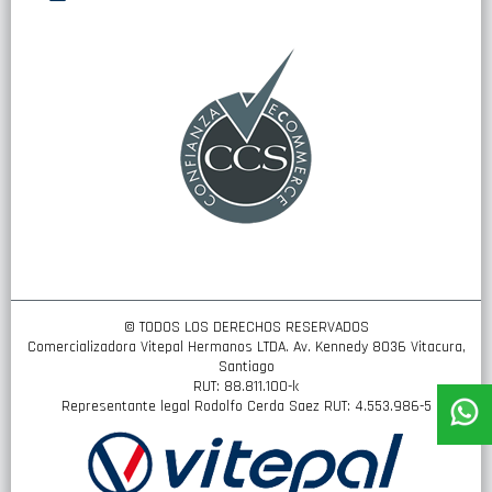
nuestro
boletín
de
noticias:
© TODOS LOS DERECHOS RESERVADOS
Comercializadora Vitepal Hermanos LTDA. Av. Kennedy 8036 Vitacura,
Santiago
RUT: 88.811.100-k
Representante legal Rodolfo Cerda Saez RUT: 4.553.986-5