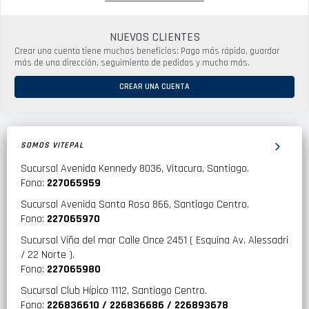
NUEVOS CLIENTES
Crear una cuenta tiene muchos beneficios: Pago más rápido, guardar
más de una dirección, seguimiento de pedidos y mucho más.
CREAR UNA CUENTA
SOMOS VITEPAL
Sucursal Avenida Kennedy 8036, Vitacura, Santiago.
Fono:
227065959
Sucursal Avenida Santa Rosa 866, Santiago Centro.
Fono:
227065970
Sucursal Viña del mar Calle Once 2451 ( Esquina Av. Alessadri
/ 22 Norte ).
Fono:
227065980
Sucursal Club Hípico 1112, Santiago Centro.
Fono:
226836610 / 226836686 / 226893678