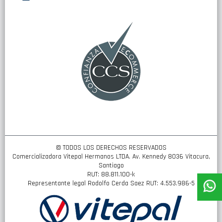
nuestro
boletín
de
noticias:
© TODOS LOS DERECHOS RESERVADOS
Comercializadora Vitepal Hermanos LTDA. Av. Kennedy 8036 Vitacura,
Santiago
RUT: 88.811.100-k
Representante legal Rodolfo Cerda Saez RUT: 4.553.986-5